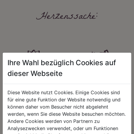
Herzenssache:
Ihre Wahl bezüglich Cookies auf
dieser Webseite
HARMONIE
FAIRNESS
Unser Sortiment steht für ein
Nicht immer ist der günstigste Preis
positives Lebensgefühl. Wir
auch ein guter Preis. Wir handeln
Diese Website nutzt Cookies. Einige Cookies sind
schenken natürliche, stilvolle
fair – im Hinblick auf unsere
für eine gute Funktion der Website notwendig und
Momente für harmonische Stunden
Kalkulation, angemessene
zu Hause – den Ort, an dem
Entlohnung und unsere
können daher vom Besucher nicht abgelehnt
Menschen sich geborgen fühlen und
nachhaltigen, gewachsenen
werden, wenn Sie diese Website besuchen möchten.
positive Energie schöpfen.
Geschäftsbeziehungen.
Andere Cookies werden von Partnern zu
Analysezwecken verwendet, oder um Funktionen