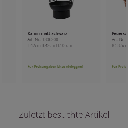
Kamin matt schwarz
Feuerschale mit R
Art.-Nr.: 1306200
Art.-Nr.: 1305800
L:42cm B:42cm H:105cm
B:53.5cm H:40cm
Für Preisangaben bitte einloggen!
Für Preisangaben bitt
Zuletzt besuchte Artikel