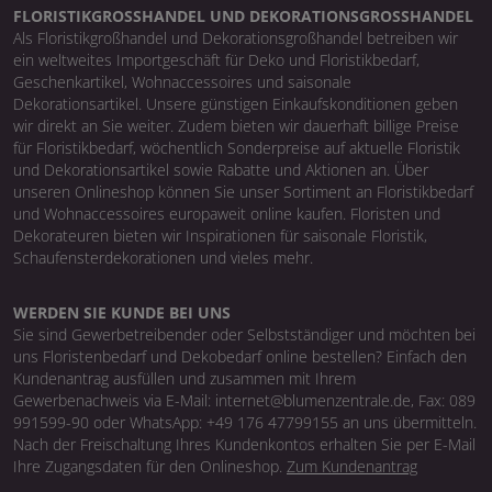
FLORISTIKGROSSHANDEL UND DEKORATIONSGROSSHANDEL
Als Floristikgroßhandel und Dekorationsgroßhandel betreiben wir
ein weltweites Importgeschäft für Deko und Floristikbedarf,
Geschenkartikel, Wohnaccessoires und saisonale
Dekorationsartikel. Unsere günstigen Einkaufskonditionen geben
wir direkt an Sie weiter. Zudem bieten wir dauerhaft billige Preise
für Floristikbedarf, wöchentlich Sonderpreise auf aktuelle Floristik
und Dekorationsartikel sowie Rabatte und Aktionen an. Über
unseren Onlineshop können Sie unser Sortiment an Floristikbedarf
und Wohnaccessoires europaweit online kaufen. Floristen und
Dekorateuren bieten wir Inspirationen für saisonale Floristik,
Schaufensterdekorationen und vieles mehr.
WERDEN SIE KUNDE BEI UNS
Sie sind Gewerbetreibender oder Selbstständiger und möchten bei
uns Floristenbedarf und Dekobedarf online bestellen? Einfach den
Kundenantrag ausfüllen und zusammen mit Ihrem
Gewerbenachweis via E-Mail: internet@blumenzentrale.de, Fax: 089
991599-90 oder WhatsApp: +49 176 47799155 an uns übermitteln.
Nach der Freischaltung Ihres Kundenkontos erhalten Sie per E-Mail
Ihre Zugangsdaten für den Onlineshop.
Zum Kundenantrag