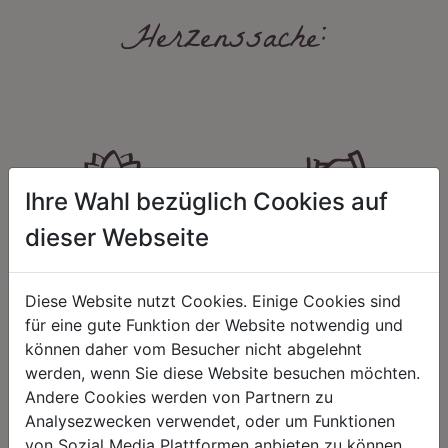
Herzenssache:
Ihre Wahl bezüglich Cookies auf
HARMONIE
FAIRNESS
dieser Webseite
Unser Sortiment steht für ein
Nicht immer ist der günstigste Preis
positives Lebensgefühl. Wir
auch ein guter Preis. Wir handeln
schenken natürliche, stilvolle
fair – im Hinblick auf unsere
Diese Website nutzt Cookies. Einige Cookies sind
Momente für harmonische Stunden
Kalkulation, angemessene
für eine gute Funktion der Website notwendig und
zu Hause – den Ort, an dem
Entlohnung und unsere
können daher vom Besucher nicht abgelehnt
Menschen sich geborgen fühlen und
nachhaltigen, gewachsenen
positive Energie schöpfen.
Geschäftsbeziehungen.
werden, wenn Sie diese Website besuchen möchten.
Andere Cookies werden von Partnern zu
Analysezwecken verwendet, oder um Funktionen
von Sozial Media Plattformen anbieten zu können.