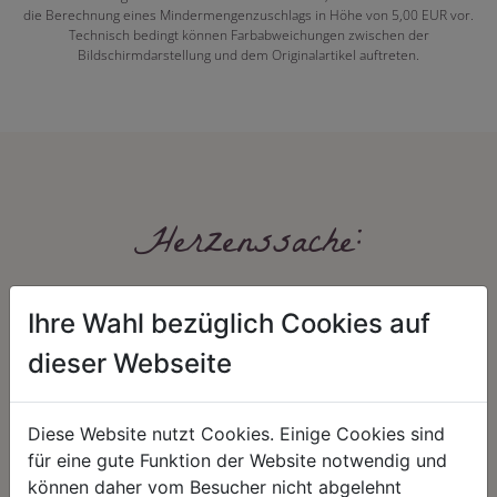
die Berechnung eines Mindermengenzuschlags in Höhe von 5,00 EUR vor.
Technisch bedingt können Farbabweichungen zwischen der
Bildschirmdarstellung und dem Originalartikel auftreten.
Herzenssache:
Ihre Wahl bezüglich Cookies auf
dieser Webseite
Diese Website nutzt Cookies. Einige Cookies sind
HARMONIE
FAIRNESS
für eine gute Funktion der Website notwendig und
können daher vom Besucher nicht abgelehnt
Unser Sortiment steht für ein
Nicht immer ist der günstigste Preis