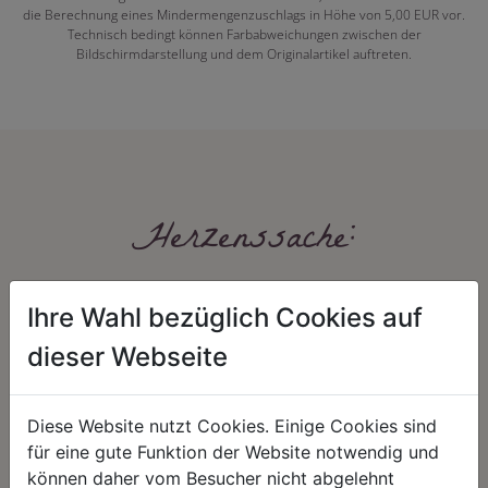
die Berechnung eines Mindermengenzuschlags in Höhe von 5,00 EUR vor.
Technisch bedingt können Farbabweichungen zwischen der
Bildschirmdarstellung und dem Originalartikel auftreten.
Herzenssache:
Ihre Wahl bezüglich Cookies auf
dieser Webseite
Diese Website nutzt Cookies. Einige Cookies sind
HARMONIE
FAIRNESS
für eine gute Funktion der Website notwendig und
können daher vom Besucher nicht abgelehnt
Unser Sortiment steht für ein
Nicht immer ist der günstigste Preis