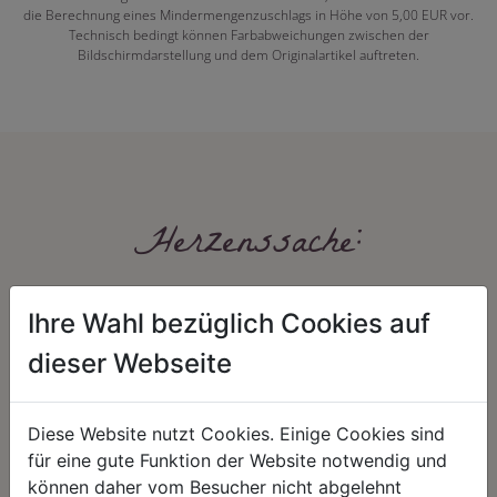
die Berechnung eines Mindermengenzuschlags in Höhe von 5,00 EUR vor.
Technisch bedingt können Farbabweichungen zwischen der
Bildschirmdarstellung und dem Originalartikel auftreten.
Herzenssache:
Ihre Wahl bezüglich Cookies auf
dieser Webseite
Diese Website nutzt Cookies. Einige Cookies sind
HARMONIE
FAIRNESS
für eine gute Funktion der Website notwendig und
können daher vom Besucher nicht abgelehnt
Unser Sortiment steht für ein
Nicht immer ist der günstigste Preis