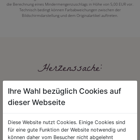
die Berechnung eines Mindermengenzuschlags in Höhe von 5,00 EUR vor.
Technisch bedingt können Farbabweichungen zwischen der
Bildschirmdarstellung und dem Originalartikel auftreten.
Herzenssache:
Ihre Wahl bezüglich Cookies auf
dieser Webseite
Diese Website nutzt Cookies. Einige Cookies sind
HARMONIE
FAIRNESS
für eine gute Funktion der Website notwendig und
können daher vom Besucher nicht abgelehnt
Unser Sortiment steht für ein
Nicht immer ist der günstigste Preis