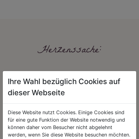
Herzenssache:
Ihre Wahl bezüglich Cookies auf
dieser Webseite
HARMONIE
FAIRNESS
Diese Website nutzt Cookies. Einige Cookies sind
für eine gute Funktion der Website notwendig und
Unser Sortiment steht für ein
Nicht immer ist der günstigste Preis
positives Lebensgefühl. Wir
auch ein guter Preis. Wir handeln
können daher vom Besucher nicht abgelehnt
schenken natürliche, stilvolle
fair – im Hinblick auf unsere
werden, wenn Sie diese Website besuchen möchten.
Momente für harmonische Stunden
Kalkulation, angemessene