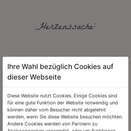
Herzenssache:
Ihre Wahl bezüglich Cookies auf
dieser Webseite
HARMONIE
FAIRNESS
Unser Sortiment steht für ein
Nicht immer ist der günstigste Preis
Diese Website nutzt Cookies. Einige Cookies sind
positives Lebensgefühl. Wir
auch ein guter Preis. Wir handeln
für eine gute Funktion der Website notwendig und
schenken natürliche, stilvolle
fair – im Hinblick auf unsere
Momente für harmonische Stunden
Kalkulation, angemessene
können daher vom Besucher nicht abgelehnt
zu Hause – den Ort, an dem
Entlohnung und unsere
werden, wenn Sie diese Website besuchen möchten.
Menschen sich geborgen fühlen und
nachhaltigen, gewachsenen
positive Energie schöpfen.
Geschäftsbeziehungen.
Andere Cookies werden von Partnern zu
Analysezwecken verwendet, oder um Funktionen