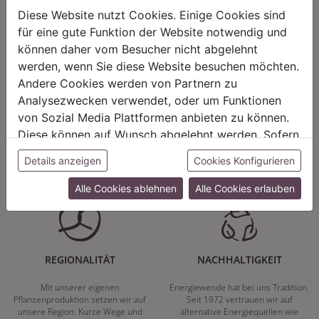
Diese Website nutzt Cookies. Einige Cookies sind
für eine gute Funktion der Website notwendig und
können daher vom Besucher nicht abgelehnt
werden, wenn Sie diese Website besuchen möchten.
HARMONIE
FAIRNESS
Andere Cookies werden von Partnern zu
Analysezwecken verwendet, oder um Funktionen
Unser Sortiment steht für ein
Nicht immer ist der günstigste Preis
von Sozial Media Plattformen anbieten zu können.
positives Lebensgefühl. Wir
auch ein guter Preis. Wir handeln
schenken natürliche, stilvolle
fair – im Hinblick auf unsere
Diese können auf Wunsch abgelehnt werden. Sofern
Momente für harmonische Stunden
Kalkulation, angemessene
sie unsere Webseite weiter nutzen, geben Sie
zu Hause – den Ort, an dem
Entlohnung und unsere
Details anzeigen
Cookies Konfigurieren
Einwilligung zu unseren Cookies.
Menschen sich geborgen fühlen und
nachhaltigen, gewachsenen
positive Energie schöpfen.
Geschäftsbeziehungen.
Alle Cookies ablehnen
Alle Cookies erlauben
REGIONALITÄT
NACHHALTIGKEIT
Mit unserer eigenen
Energiewende hat bei uns Tradition.
Pflanzenproduktion setzen wir auf
Seit 1972 vertrauen wir auf
unsere Region. Kurze Wege und
alternative Energiequellen wie