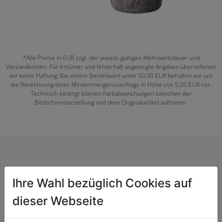
*Alle Preise in EUR zzgl. der jeweils gültigen Mehrwertsteuer und
Versandkosten. Für Irrtümer und fehlerhaft angezeigte Angaben übernehmen
wir keine Haftung. Bei einem Bestellwert unter 50,00 EUR behalten wir uns
die Berechnung eines Mindermengenzuschlags in Höhe von 5,00 EUR vor.
Technisch bedingt können Farbabweichungen zwischen der
Bildschirmdarstellung und dem Originalartikel auftreten.
Herzenssache:
Ihre Wahl bezüglich Cookies auf
dieser Webseite