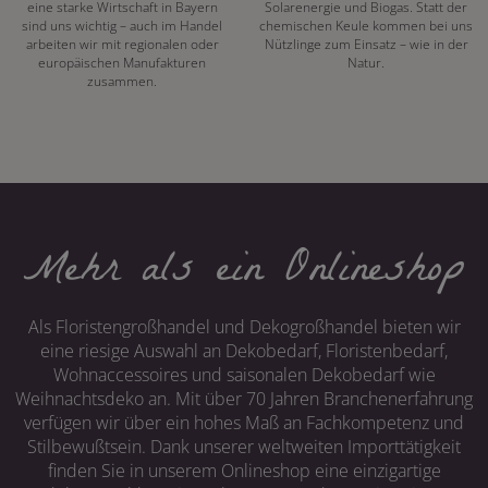
eine starke Wirtschaft in Bayern
Solarenergie und Biogas. Statt der
sind uns wichtig – auch im Handel
chemischen Keule kommen bei uns
arbeiten wir mit regionalen oder
Nützlinge zum Einsatz – wie in der
europäischen Manufakturen
Natur.
zusammen.
Mehr als ein Onlineshop
Als Floristengroßhandel und Dekogroßhandel bieten wir
eine riesige Auswahl an Dekobedarf, Floristenbedarf,
Wohnaccessoires und saisonalen Dekobedarf wie
Weihnachtsdeko an. Mit über 70 Jahren Branchenerfahrung
verfügen wir über ein hohes Maß an Fachkompetenz und
Stilbewußtsein. Dank unserer weltweiten Importtätigkeit
finden Sie in unserem Onlineshop eine einzigartige