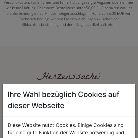
Versandkosten. Für Irrtümer und fehlerhaft angezeigte Angaben übernehmen
wir keine Haftung. Bei einem Bestellwert unter 50,00 EUR behalten wir uns
die Berechnung eines Mindermengenzuschlags in Höhe von 5,00 EUR vor.
Technisch bedingt können Farbabweichungen zwischen der
Bildschirmdarstellung und dem Originalartikel auftreten.
Herzenssache:
Ihre Wahl bezüglich Cookies auf
dieser Webseite
Diese Website nutzt Cookies. Einige Cookies sind
für eine gute Funktion der Website notwendig und
HARMONIE
FAIRNESS