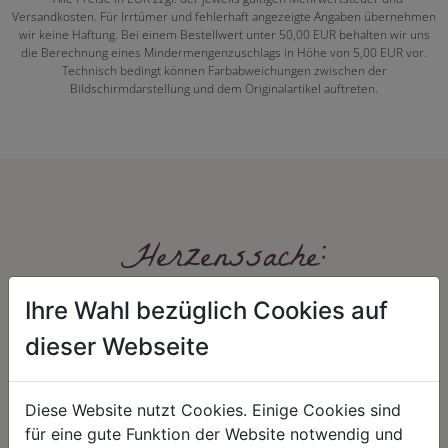
Versandkosten. Für Irrtümer und fehlerhaft angezeigte Angaben übernehmen
wir keine Haftung. Bei einem Bestellwert unter 50,00 EUR behalten wir uns
die Berechnung eines Mindermengenzuschlags in Höhe von 5,00 EUR vor.
Technisch bedingt können Farbabweichungen zwischen der
Bildschirmdarstellung und dem Originalartikel auftreten.
Herzenssache:
Ihre Wahl bezüglich Cookies auf
dieser Webseite
Diese Website nutzt Cookies. Einige Cookies sind
für eine gute Funktion der Website notwendig und
HARMONIE
FAIRNESS