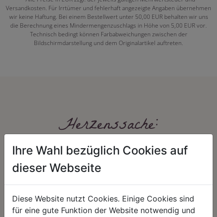
Versandkosten. Für Irrtümer und fehlerhaft angezeigte Angaben übernehmen
wir keine Haftung. Bei einem Bestellwert unter 50,00 EUR behalten wir uns
die Berechnung eines Mindermengenzuschlags in Höhe von 5,00 EUR vor.
Technisch bedingt können Farbabweichungen zwischen der
Bildschirmdarstellung und dem Originalartikel auftreten.
Herzenssache:
Ihre Wahl bezüglich Cookies auf
dieser Webseite
Diese Website nutzt Cookies. Einige Cookies sind
für eine gute Funktion der Website notwendig und
HARMONIE
FAIRNESS