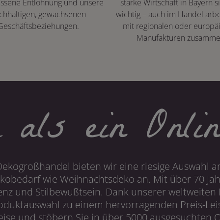
ssene Entlohnung und unsere
starke Wirtschaft in Bayern s
chhaltigen, gewachsenen
wichtig – auch im Handel arbe
Geschäftsbeziehungen.
mit regionalen oder europä
Manufakturen zusamme
 als ein Onlin
Dekogroßhandel bieten wir eine riesige Auswahl an
obedarf wie Weihnachtsdeko an. Mit über 70 Ja
 und Stilbewußtsein. Dank unserer weltweiten I
roduktauswahl zu einem hervorragenden Preis-Leis
ise und stöbern Sie in über 5000 ausgesuchten On