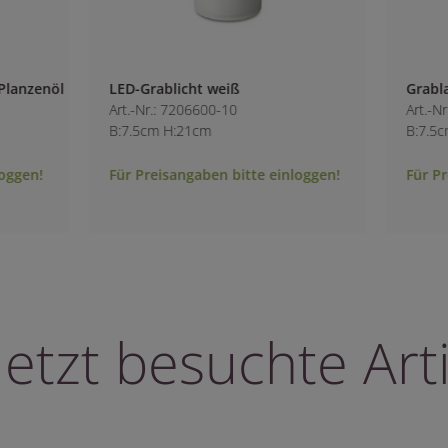
ß
Grablampe "Rose/Buch"
0
Art.-Nr.: 1800720-121
B:7.5cm H:21cm
bitte einloggen!
Für Preisangaben bitte einloggen!
letzt besuchte Arti