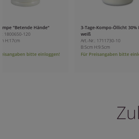
3-Tage-Kompo-Öllicht 30% Planzenöl
LED-Grablicht wei
weiß
Art.-Nr.: 7206600-1
Art.-Nr.: 1711730-10
B:7.5cm H:21cm
B:5cm H:9.5cm
Für Preisangaben bitte einloggen!
Für Preisangaben 
Zu