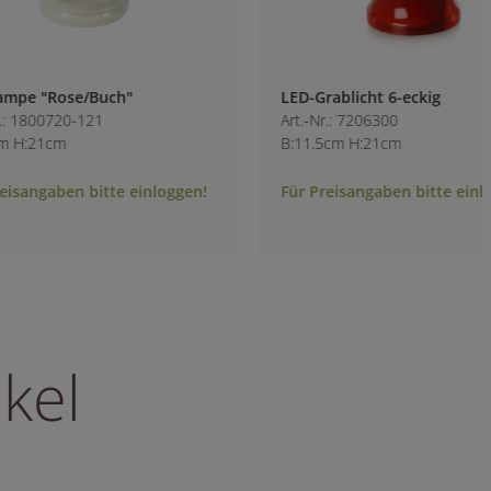
LED-Grablicht 6-eckig
6-Tage-Kompo-Ölli
Art.-Nr.: 7206300
weiß
B:11.5cm H:21cm
Art.-Nr.: 1711740-1
B:6cm H:14cm
Für Preisangaben bitte einloggen!
Für Preisangaben b
kel