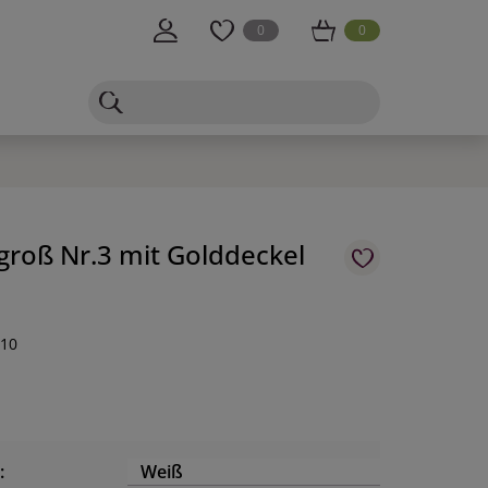
0
0
 groß Nr.3 mit Golddeckel
-10
m
:
Weiß