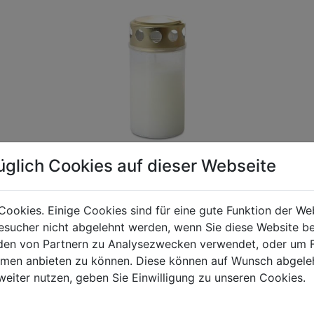
üglich Cookies auf dieser Webseite
Cookies. Einige Cookies sind für eine gute Funktion der W
sucher nicht abgelehnt werden, wenn Sie diese Website b
gen Mehrwertsteuer und Versandkosten. Für Irrtümer und fehler
en von Partnern zu Analysezwecken verwendet, oder um 
R behalten wir uns die Berechnung eines Mindermengenzuschla
ormen anbieten zu können. Diese können auf Wunsch abgele
chungen zwischen der Bildschirmdarstellung und dem Originala
weiter nutzen, geben Sie Einwilligung zu unseren Cookies.