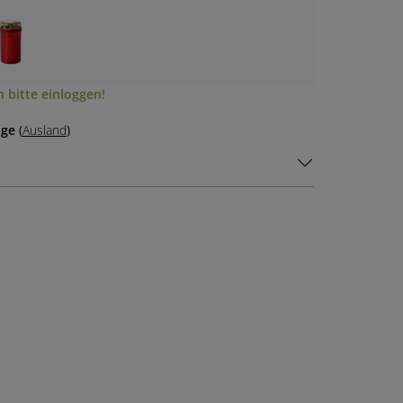
 bitte einloggen!
age
(
Ausland
)