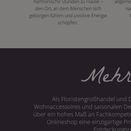
harmonische Stunden zu Hause –
angeme
den Ort, an dem Menschen sich
na
geborgen fühlen und positive Energie
schöpfen.
Mehr
Als Floristengroßhandel und 
Wohnaccessoires und saisonalen Dek
über ein hohes Maß an Fachkompetenz
Onlineshop eine einzigartige P
Entdeckungsre