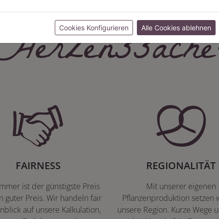
Herzenssache
Cookies Konfigurieren
Alle Cookies ablehnen
FAIRNESS
REGIONALITÄT
immer ist der günstigste Preis
Mit unserer eigenen
n guter Preis. Wir handeln fair
Pflanzenproduktion setzen w
nblick auf unsere Kalkulation,
unsere Region. Kurze Wege u