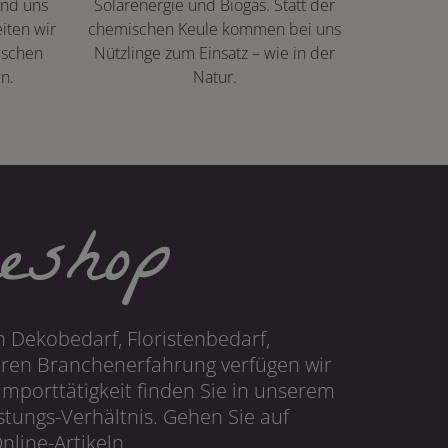
ind uns
Solarenergie und Biogas. Statt der
iten wir
chemischen Keule kommen bei uns
ischen
Nützlinge zum Einsatz – wie in der
n.
Natur.
eshop
 Dekobedarf, Floristenbedarf,
hren Branchenerfahrung verfügen wir
mporttätigkeit finden Sie in unserem
tungs-Verhältnis. Gehen Sie auf
line-Artikeln.