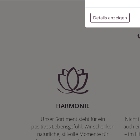
Details anzeigen
HARMONIE
Unser Sortiment steht für ein
Nicht 
positives Lebensgefühl. Wir schenken
auch ei
natürliche, stilvolle Momente für
– im Hi