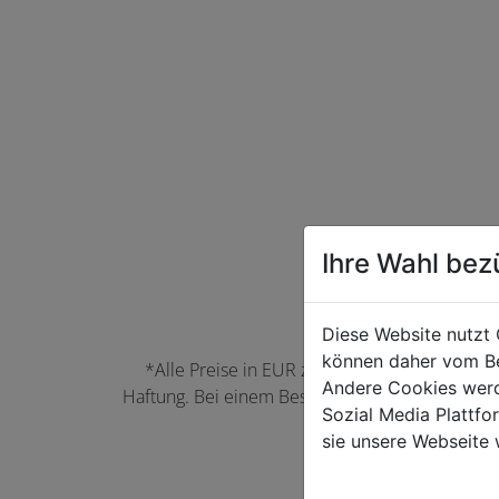
Ihre Wahl bez
Diese Website nutzt 
können daher vom Be
*Alle Preise in EUR zzgl. der jeweils gülti
Andere Cookies werd
Haftung. Bei einem Bestellwert unter 50,00 EU
Sozial Media Plattf
können Farbabwei
sie unsere Webseite 