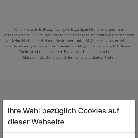
*Alle Preise in EUR zzgl. der jeweils gültigen Mehrwertsteuer und
Versandkosten. Für Irrtümer und fehlerhaft angezeigte Angaben übernehmen
wir keine Haftung. Bei einem Bestellwert unter 50,00 EUR behalten wir uns
die Berechnung eines Mindermengenzuschlags in Höhe von 5,00 EUR vor.
Technisch bedingt können Farbabweichungen zwischen der
Bildschirmdarstellung und dem Originalartikel auftreten.
Herzenssache:
Ihre Wahl bezüglich Cookies auf
dieser Webseite