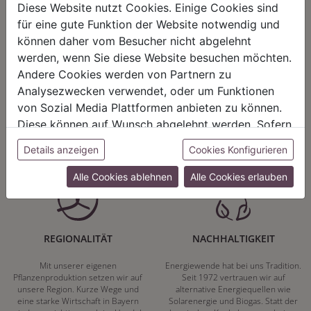
Diese Website nutzt Cookies. Einige Cookies sind
für eine gute Funktion der Website notwendig und
können daher vom Besucher nicht abgelehnt
werden, wenn Sie diese Website besuchen möchten.
HARMONIE
FAIRNESS
Andere Cookies werden von Partnern zu
Analysezwecken verwendet, oder um Funktionen
Unser Sortiment steht für ein
Nicht immer ist der günstigste Preis
positives Lebensgefühl. Wir
auch ein guter Preis. Wir handeln
von Sozial Media Plattformen anbieten zu können.
schenken natürliche, stilvolle
fair – im Hinblick auf unsere
Diese können auf Wunsch abgelehnt werden. Sofern
Momente für harmonische Stunden
Kalkulation, angemessene
zu Hause – den Ort, an dem
Entlohnung und unsere
sie unsere Webseite weiter nutzen, geben Sie
Details anzeigen
Cookies Konfigurieren
Menschen sich geborgen fühlen und
nachhaltigen, gewachsenen
Einwilligung zu unseren Cookies.
positive Energie schöpfen.
Geschäftsbeziehungen.
Alle Cookies ablehnen
Alle Cookies erlauben
REGIONALITÄT
NACHHALTIGKEIT
Mit unserer eigenen
Energiewende hat bei uns Tradition.
Pflanzenproduktion setzen wir auf
Seit 1972 vertrauen wir auf
unsere Region. Kurze Wege und
alternative Energiequellen wie
eine starke Wirtschaft in Bayern
Solarenergie und Biogas. Statt der