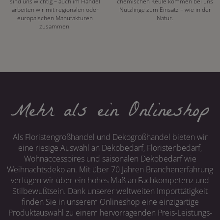
sind uns wichtig – auch im Handel
chemischen Keule kommen bei uns
arbeiten wir mit regionalen oder
Nützlinge zum Einsatz – wie in der
europäischen Manufakturen
Natur.
zusammen.
Mehr als ein Onlineshop
Als Floristengroßhandel und Dekogroßhandel bieten wir
eine riesige Auswahl an Dekobedarf, Floristenbedarf,
Wohnaccessoires und saisonalen Dekobedarf wie
Weihnachtsdeko an. Mit über 70 Jahren Branchenerfahrung
verfügen wir über ein hohes Maß an Fachkompetenz und
Stilbewußtsein. Dank unserer weltweiten Importtätigkeit
finden Sie in unserem Onlineshop eine einzigartige
Produktauswahl zu einem hervorragenden Preis-Leistungs-