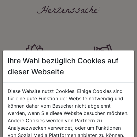
Herzenssache:
Ihre Wahl bezüglich Cookies auf
HARMONIE
FAIRNESS
dieser Webseite
Unser Sortiment steht für ein
Nicht immer ist der günstigste Preis
positives Lebensgefühl. Wir
auch ein guter Preis. Wir handeln
schenken natürliche, stilvolle
fair – im Hinblick auf unsere
Diese Website nutzt Cookies. Einige Cookies sind
Momente für harmonische Stunden
Kalkulation, angemessene
für eine gute Funktion der Website notwendig und
zu Hause – den Ort, an dem
Entlohnung und unsere
Menschen sich geborgen fühlen und
nachhaltigen, gewachsenen
können daher vom Besucher nicht abgelehnt
positive Energie schöpfen.
Geschäftsbeziehungen.
werden, wenn Sie diese Website besuchen möchten.
Andere Cookies werden von Partnern zu
Analysezwecken verwendet, oder um Funktionen
von Sozial Media Plattformen anbieten zu können.