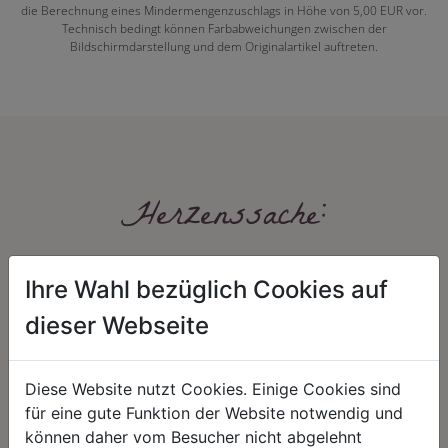
die Berechnung eines Mindermengenzuschlags in Höhe von 5,00 EUR vor.
Technisch bedingt können Farbabweichungen zwischen der
Bildschirmdarstellung und dem Originalartikel auftreten.
Herzenssache:
Ihre Wahl bezüglich Cookies auf
dieser Webseite
Diese Website nutzt Cookies. Einige Cookies sind
HARMONIE
FAIRNESS
für eine gute Funktion der Website notwendig und
können daher vom Besucher nicht abgelehnt
Unser Sortiment steht für ein
Nicht immer ist der günstigste Preis