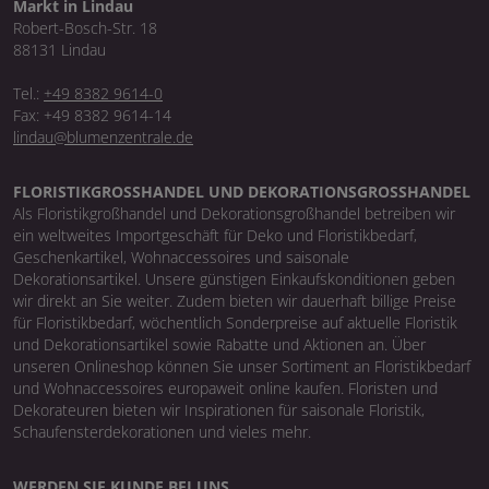
Markt in Lindau
Robert-Bosch-Str. 18
88131 Lindau
Tel.:
+49 8382 9614-0
Fax: +49 8382 9614-14
lindau@blumenzentrale.de
FLORISTIKGROSSHANDEL UND DEKORATIONSGROSSHANDEL
Als Floristikgroßhandel und Dekorationsgroßhandel betreiben wir
ein weltweites Importgeschäft für Deko und Floristikbedarf,
Geschenkartikel, Wohnaccessoires und saisonale
Dekorationsartikel. Unsere günstigen Einkaufskonditionen geben
wir direkt an Sie weiter. Zudem bieten wir dauerhaft billige Preise
für Floristikbedarf, wöchentlich Sonderpreise auf aktuelle Floristik
und Dekorationsartikel sowie Rabatte und Aktionen an. Über
unseren Onlineshop können Sie unser Sortiment an Floristikbedarf
und Wohnaccessoires europaweit online kaufen. Floristen und
Dekorateuren bieten wir Inspirationen für saisonale Floristik,
Schaufensterdekorationen und vieles mehr.
WERDEN SIE KUNDE BEI UNS