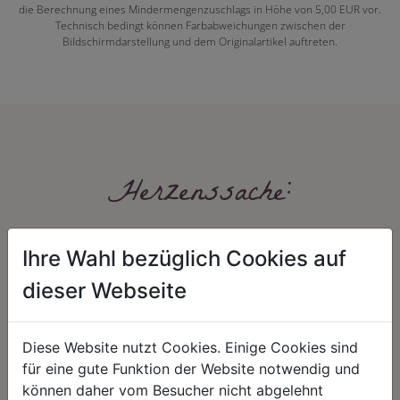
die Berechnung eines Mindermengenzuschlags in Höhe von 5,00 EUR vor.
Technisch bedingt können Farbabweichungen zwischen der
Bildschirmdarstellung und dem Originalartikel auftreten.
Herzenssache:
Ihre Wahl bezüglich Cookies auf
dieser Webseite
Diese Website nutzt Cookies. Einige Cookies sind
HARMONIE
FAIRNESS
für eine gute Funktion der Website notwendig und
können daher vom Besucher nicht abgelehnt
Unser Sortiment steht für ein
Nicht immer ist der günstigste Preis