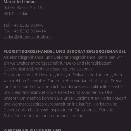
Markt in Lindau
Robert-Bosch-Str. 18
88131 Lindau
Tel.:
+49 8382 9614-0
Fax: +49 8382 9614-14
lindau@blumenzentrale.de
FLORISTIKGROSSHANDEL UND DEKORATIONSGROSSHANDEL
Als Floristikgroßhandel und Dekorationsgroßhandel betreiben wir
ein weltweites Importgeschäft für Deko und Floristikbedarf,
Geschenkartikel, Wohnaccessoires und saisonale
Dekorationsartikel. Unsere günstigen Einkaufskonditionen geben
wir direkt an Sie weiter. Zudem bieten wir dauerhaft billige Preise
für Floristikbedarf, wöchentlich Sonderpreise auf aktuelle Floristik
und Dekorationsartikel sowie Rabatte und Aktionen an. Über
unseren Onlineshop können Sie unser Sortiment an Floristikbedarf
und Wohnaccessoires europaweit online kaufen. Floristen und
Dekorateuren bieten wir Inspirationen für saisonale Floristik,
Schaufensterdekorationen und vieles mehr.
WERDEN SIE KUNDE BEI UNS