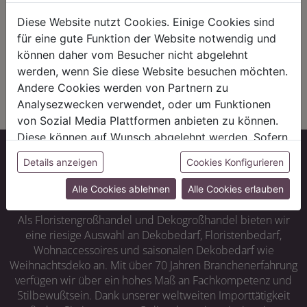
unsere Region. Kurze Wege und
alternative Energiequellen wie
eine starke Wirtschaft in Bayern
Solarenergie und Biogas. Statt der
Diese Website nutzt Cookies. Einige Cookies sind
sind uns wichtig – auch im Handel
chemischen Keule kommen bei uns
für eine gute Funktion der Website notwendig und
arbeiten wir mit regionalen oder
Nützlinge zum Einsatz – wie in der
können daher vom Besucher nicht abgelehnt
europäischen Manufakturen
Natur.
zusammen.
werden, wenn Sie diese Website besuchen möchten.
Andere Cookies werden von Partnern zu
Analysezwecken verwendet, oder um Funktionen
von Sozial Media Plattformen anbieten zu können.
Diese können auf Wunsch abgelehnt werden. Sofern
sie unsere Webseite weiter nutzen, geben Sie
Details anzeigen
Cookies Konfigurieren
Mehr als ein Onlineshop
Einwilligung zu unseren Cookies.
Alle Cookies ablehnen
Alle Cookies erlauben
Als Floristengroßhandel und Dekogroßhandel bieten wir
eine riesige Auswahl an Dekobedarf, Floristenbedarf,
Wohnaccessoires und saisonalen Dekobedarf wie
Weihnachtsdeko an. Mit über 70 Jahren Branchenerfahrung
verfügen wir über ein hohes Maß an Fachkompetenz und
Stilbewußtsein. Dank unserer weltweiten Importtätigkeit