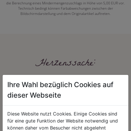
die Berechnung eines Mindermengenzuschlags in Höhe von 5,00 EUR vor.
Technisch bedingt können Farbabweichungen zwischen der
Bildschirmdarstellung und dem Originalartikel auftreten.
Herzenssache:
Ihre Wahl bezüglich Cookies auf
dieser Webseite
Diese Website nutzt Cookies. Einige Cookies sind
HARMONIE
FAIRNESS
für eine gute Funktion der Website notwendig und
können daher vom Besucher nicht abgelehnt
Unser Sortiment steht für ein
Nicht immer ist der günstigste Preis