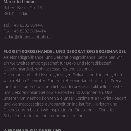
Markt in Lindau
Robert-Bosch-Str. 18
88131 Lindau
Tel.:
+49 8382 9614-0
Fax: +49 8382 9614-14
lindau@blumenzentrale.de
FLORISTIKGROSSHANDEL UND DEKORATIONSGROSSHANDEL
Als Floristikgroßhandel und Dekorationsgroßhandel betreiben wir
ein weltweites Importgeschäft für Deko und Floristikbedarf,
Geschenkartikel, Wohnaccessoires und saisonale
Dekorationsartikel. Unsere günstigen Einkaufskonditionen geben
wir direkt an Sie weiter. Zudem bieten wir dauerhaft billige Preise
für Floristikbedarf, wöchentlich Sonderpreise auf aktuelle Floristik
und Dekorationsartikel sowie Rabatte und Aktionen an. Über
unseren Onlineshop können Sie unser Sortiment an Floristikbedarf
und Wohnaccessoires europaweit online kaufen. Floristen und
Dekorateuren bieten wir Inspirationen für saisonale Floristik,
Schaufensterdekorationen und vieles mehr.
WERDEN SIE KUNDE BEI UNS