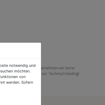
ebsite notwendig und
haft angezeigte Angaben übernehmen wir keine
esuchen möchten.
gs in Höhe von 5,00 EUR vor. Technisch bedingt
Funktionen von
rtikel auftreten.
hnt werden. Sofern