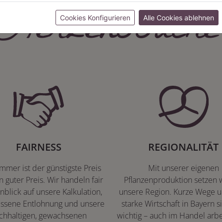
Herzenssache
Cookies Konfigurieren
Alle Cookies ablehnen
FAIRNESS
REGIONALITÄT
immer ist der günstigste Preis
Mit unserer eigenen
n guter Preis. Wir handeln fair
Pflanzenproduktion setzen w
nblick auf unsere Kalkulation,
unsere Region. Kurze Wege u
ssene Entlohnung und unsere
starke Wirtschaft in Bayern s
chhaltigen, gewachsenen
wichtig – auch im Handel arbe