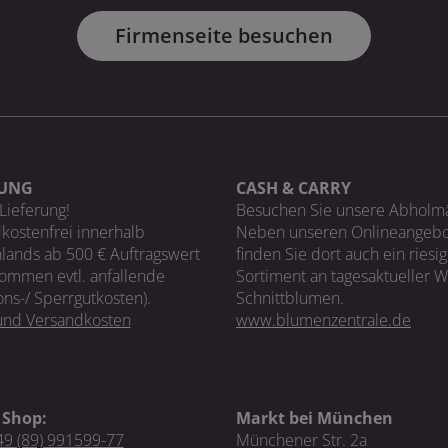
Firmenseite besuchen
RUNG
CASH & CARRY
Lieferung!
Besuchen Sie unsere Abholm
kostenfrei innerhalb
Neben unseren Onlineangebo
lands ab 500 € Auftragswert
finden Sie dort auch ein riesi
ommen evtl. anfallende
Sortiment an tagesaktueller 
ons-/ Sperrgutkosten).
Schnittblumen.
 und Versandkosten
www.blumenzentrale.de
 Shop:
Markt bei München
9 (89) 991599-77
Münchener Str. 2a