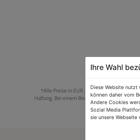
Ihre Wahl bez
Diese Website nutzt 
*Alle Preise in EUR zzgl. der jeweils gülti
können daher vom Be
Haftung. Bei einem Bestellwert unter 50,00 EU
Andere Cookies werd
können Farbabwei
Sozial Media Plattf
sie unsere Webseite 