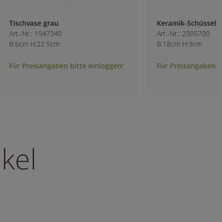
Keramik-Schüssel salbeigrün
Weinglas strukturi
Art.-Nr.: 2305700
Art.-Nr.: 8398800
B:18cm H:9cm
B:8cm H:15.5cm
Für Preisangaben bitte einloggen!
Für Preisangaben b
kel