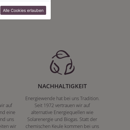
:
Alle Cookies erlauben
NACHHALTIGKEIT
Energiewende hat bei uns Tradition.
ir auf
Seit 1972 vertrauen wir auf
nd eine
alternative Energiequellen wie
ind uns
Solarenergie und Biogas. Statt der
iten wir
chemischen Keule kommen bei uns