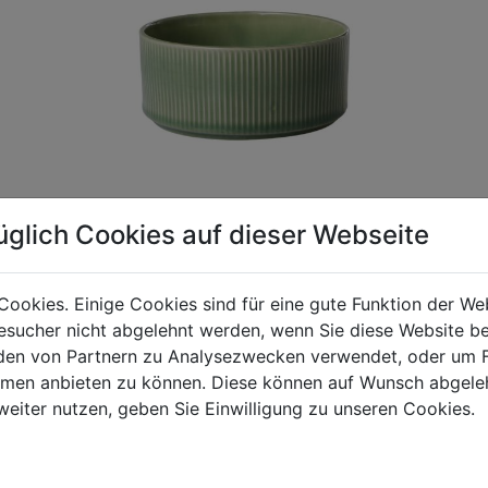
üglich Cookies auf dieser Webseite
Cookies. Einige Cookies sind für eine gute Funktion der W
gen Mehrwertsteuer und Versandkosten. Für Irrtümer und fehler
sucher nicht abgelehnt werden, wenn Sie diese Website b
R behalten wir uns die Berechnung eines Mindermengenzuschla
en von Partnern zu Analysezwecken verwendet, oder um 
chungen zwischen der Bildschirmdarstellung und dem Originala
ormen anbieten zu können. Diese können auf Wunsch abgele
weiter nutzen, geben Sie Einwilligung zu unseren Cookies.