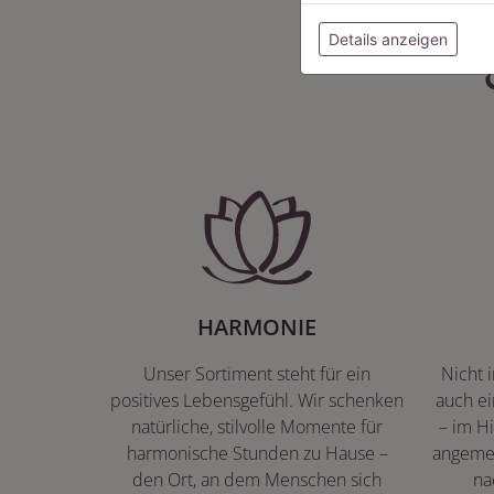
Details anzeigen
HARMONIE
Unser Sortiment steht für ein
Nicht 
positives Lebensgefühl. Wir schenken
auch ei
natürliche, stilvolle Momente für
– im Hi
harmonische Stunden zu Hause –
angeme
den Ort, an dem Menschen sich
na