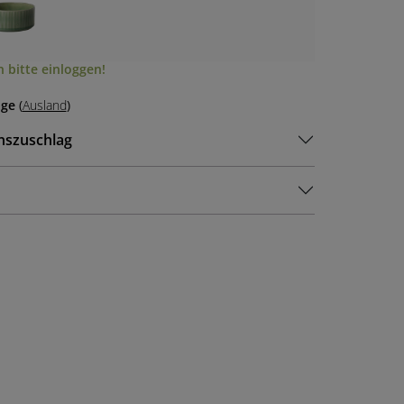
 bitte einloggen!
age
(
Ausland
)
nszuschlag