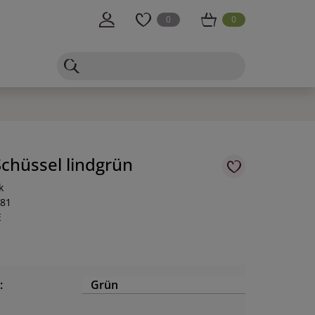
0
0
chüssel lindgrün
k
-81
E
:
Grün