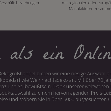
Geschäftsbeziehungen.
mit regionalen oder europä
Manufakturen zusamme
 als ein Onlin
Dekogroßhandel bieten wir eine riesige Auswahl an
obedarf wie Weihnachtsdeko an. Mit über 70 Ja
 und Stilbewußtsein. Dank unserer weltweiten I
roduktauswahl zu einem hervorragenden Preis-Leis
ise und stöbern Sie in über 5000 ausgesuchten On