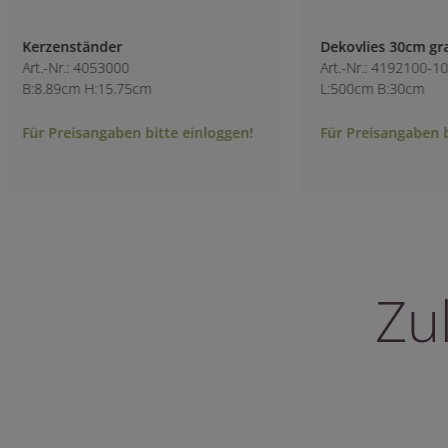
Dekovlies 30cm grau
Cotton-Platzdeck
Art.-Nr.: 4192100-100
Art.-Nr.: 8131900
L:500cm B:30cm
L:44cm B:33cm
Für Preisangaben bitte einloggen!
Für Preisangaben 
Zu