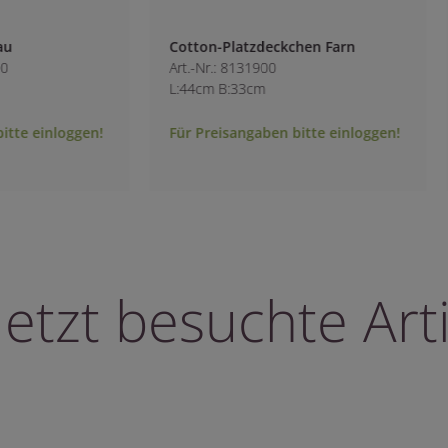
chen Farn
Tischvase grau
Art.-Nr.: 1947340
B:6cm H:22.5cm
bitte einloggen!
Für Preisangaben bitte einloggen!
letzt besuchte Arti