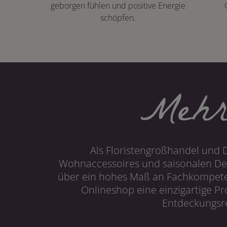
geborgen fühlen und positive Energie
schöpfen.
Mehr
Als Floristengroßhandel und 
Wohnaccessoires und saisonalen Dek
über ein hohes Maß an Fachkompetenz
Onlineshop eine einzigartige P
Entdeckungsre