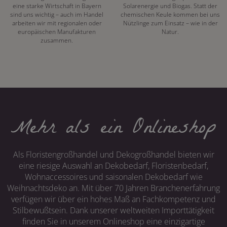
eine starke Wirtschaft in Bayern
Solarenergie und Biogas. Statt der
sind uns wichtig – auch im Handel
chemischen Keule kommen bei uns
arbeiten wir mit regionalen oder
Nützlinge zum Einsatz – wie in der
europäischen Manufakturen
Natur.
zusammen.
Mehr als ein Onlineshop
Als Floristengroßhandel und Dekogroßhandel bieten wir
eine riesige Auswahl an Dekobedarf, Floristenbedarf,
Wohnaccessoires und saisonalen Dekobedarf wie
Weihnachtsdeko an. Mit über 70 Jahren Branchenerfahrung
verfügen wir über ein hohes Maß an Fachkompetenz und
Stilbewußtsein. Dank unserer weltweiten Importtätigkeit
finden Sie in unserem Onlineshop eine einzigartige