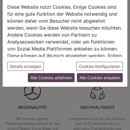
Diese Website nutzt Cookies. Einige Cookies sind
für eine gute Funktion der Website notwendig und
können daher vom Besucher nicht abgelehnt
werden, wenn Sie diese Website besuchen möchten.
Andere Cookies werden von Partnern zu
HARMONIE
FAIRNESS
Analysezwecken verwendet, oder um Funktionen
Unser Sortiment steht für ein
Nicht immer ist der günstigste Preis
von Sozial Media Plattformen anbieten zu können.
positives Lebensgefühl. Wir
auch ein guter Preis. Wir handeln
Diese können auf Wunsch abgelehnt werden. Sofern
schenken natürliche, stilvolle
fair – im Hinblick auf unsere
Momente für harmonische Stunden
Kalkulation, angemessene
sie unsere Webseite weiter nutzen, geben Sie
zu Hause – den Ort, an dem
Entlohnung und unsere
Details anzeigen
Cookies Konfigurieren
Einwilligung zu unseren Cookies.
Menschen sich geborgen fühlen und
nachhaltigen, gewachsenen
positive Energie schöpfen.
Geschäftsbeziehungen.
Alle Cookies ablehnen
Alle Cookies erlauben
REGIONALITÄT
NACHHALTIGKEIT
Mit unserer eigenen
Energiewende hat bei uns Tradition.
Pflanzenproduktion setzen wir auf
Seit 1972 vertrauen wir auf
unsere Region. Kurze Wege und
alternative Energiequellen wie