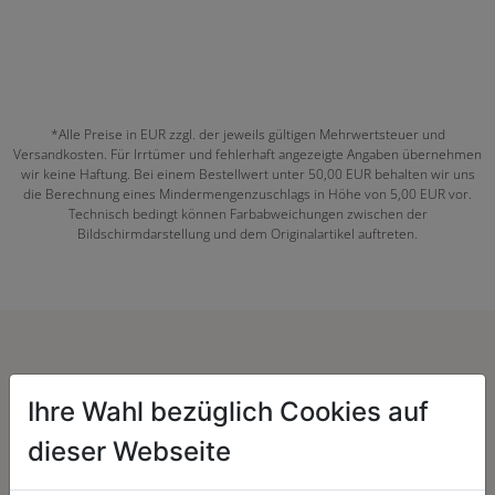
*Alle Preise in EUR zzgl. der jeweils gültigen Mehrwertsteuer und
Versandkosten. Für Irrtümer und fehlerhaft angezeigte Angaben übernehmen
wir keine Haftung. Bei einem Bestellwert unter 50,00 EUR behalten wir uns
die Berechnung eines Mindermengenzuschlags in Höhe von 5,00 EUR vor.
Technisch bedingt können Farbabweichungen zwischen der
Bildschirmdarstellung und dem Originalartikel auftreten.
Herzenssache:
Ihre Wahl bezüglich Cookies auf
dieser Webseite