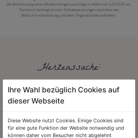
die Berechnung eines Mindermengenzuschlags in Höhe von 5,00 EUR vor.
Technisch bedingt können Farbabweichungen zwischen der
Bildschirmdarstellung und dem Originalartikel auftreten.
Herzenssache:
Ihre Wahl bezüglich Cookies auf
dieser Webseite
Diese Website nutzt Cookies. Einige Cookies sind
HARMONIE
FAIRNESS
für eine gute Funktion der Website notwendig und
können daher vom Besucher nicht abgelehnt
Unser Sortiment steht für ein
Nicht immer ist der günstigste Preis