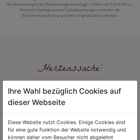
die Berechnung eines Mindermengenzuschlags in Höhe von 5,00 EUR vor.
Technisch bedingt können Farbabweichungen zwischen der
Bildschirmdarstellung und dem Originalartikel auftreten.
Herzenssache:
Ihre Wahl bezüglich Cookies auf
dieser Webseite
Diese Website nutzt Cookies. Einige Cookies sind
HARMONIE
FAIRNESS
für eine gute Funktion der Website notwendig und
können daher vom Besucher nicht abgelehnt
Unser Sortiment steht für ein
Nicht immer ist der günstigste Preis