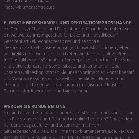
Fax: +49 8382 9614-14
lindau@blumenzentrale.de
FLORISTIKGROSSHANDEL UND DEKORATIONSGROSSHANDEL
Als Floristikgroßhandel und Dekorationsgroßhandel betreiben wir
ein weltweites Importgeschäft für Deko und Floristikbedarf,
Geschenkartikel, Wohnaccessoires und saisonale
Dekorationsartikel. Unsere günstigen Einkaufskonditionen geben
wir direkt an Sie weiter. Zudem bieten wir dauerhaft billige Preise
für Floristikbedarf, wöchentlich Sonderpreise auf aktuelle Floristik
und Dekorationsartikel sowie Rabatte und Aktionen an. Über
unseren Onlineshop können Sie unser Sortiment an Floristikbedarf
und Wohnaccessoires europaweit online kaufen. Floristen und
Dekorateuren bieten wir Inspirationen für saisonale Floristik,
Schaufensterdekorationen und vieles mehr.
WERDEN SIE KUNDE BEI UNS
Sie sind Gewerbetreibender oder Selbstständiger und möchten bei
uns Floristenbedarf und Dekobedarf online bestellen? Einfach den
Kundenantrag ausfüllen und zusammen mit Ihrem
Gewerbenachweis via E-Mail: internet@blumenzentrale.de, Fax: 089
991599-90 oder WhatsApp: +49 176 47799155 an uns übermitteln.