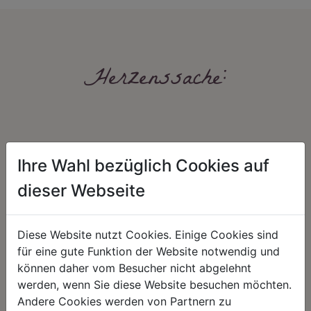
Herzenssache:
Ihre Wahl bezüglich Cookies auf
dieser Webseite
HARMONIE
FAIRNESS
Diese Website nutzt Cookies. Einige Cookies sind
Unser Sortiment steht für ein
Nicht immer ist der günstigste Preis
positives Lebensgefühl. Wir
auch ein guter Preis. Wir handeln
für eine gute Funktion der Website notwendig und
schenken natürliche, stilvolle
fair – im Hinblick auf unsere
können daher vom Besucher nicht abgelehnt
Momente für harmonische Stunden
Kalkulation, angemessene
zu Hause – den Ort, an dem
Entlohnung und unsere
werden, wenn Sie diese Website besuchen möchten.
Menschen sich geborgen fühlen und
nachhaltigen, gewachsenen
Andere Cookies werden von Partnern zu
positive Energie schöpfen.
Geschäftsbeziehungen.