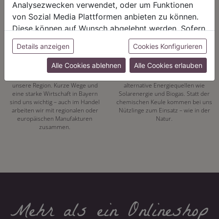
Analysezwecken verwendet, oder um Funktionen
von Sozial Media Plattformen anbieten zu können.
Diese können auf Wunsch abgelehnt werden. Sofern
sie unsere Webseite weiter nutzen, geben Sie
Details anzeigen
Cookies Konfigurieren
REGIONALITÄT
NACHHALTIGKEIT
Einwilligung zu unseren Cookies.
Alle Cookies ablehnen
Alle Cookies erlauben
Mit unserer eigenen
Energiewende hat bei uns Tradition.
Pflanzenproduktion setzen wir auf
Seit 1972 vertrauen wir auf
unsere Region. Kurze Wege und
alternative Energiequellen wie
eine starke Wirtschaft in Bayern
Solarenergie und Biogas. Statt der
sind uns wichtig – auch im Handel
chemischen Keule kommen bei uns
arbeiten wir mit regionalen oder
Nützlinge zum Einsatz – wie in der
europäischen Manufakturen
Natur.
zusammen.
Mehr als ein Onlineshop