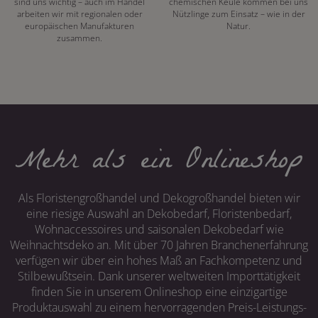
sind uns wichtig – auch im Handel
chemischen Keule kommen bei uns
arbeiten wir mit regionalen oder
Nützlinge zum Einsatz – wie in der
europäischen Manufakturen
Natur.
zusammen.
Mehr als ein Onlineshop
Als Floristengroßhandel und Dekogroßhandel bieten wir
eine riesige Auswahl an Dekobedarf, Floristenbedarf,
Wohnaccessoires und saisonalen Dekobedarf wie
Weihnachtsdeko an. Mit über 70 Jahren Branchenerfahrung
verfügen wir über ein hohes Maß an Fachkompetenz und
Stilbewußtsein. Dank unserer weltweiten Importtätigkeit
finden Sie in unserem Onlineshop eine einzigartige
Produktauswahl zu einem hervorragenden Preis-Leistungs-