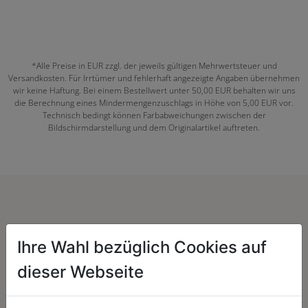
*Alle Preise in EUR zzgl. der jeweils gültigen Mehrwertsteuer und
Versandkosten. Für Irrtümer und fehlerhaft angezeigte Angaben übernehmen
wir keine Haftung. Bei einem Bestellwert unter 50,00 EUR behalten wir uns
die Berechnung eines Mindermengenzuschlags in Höhe von 5,00 EUR vor.
Technisch bedingt können Farbabweichungen zwischen der
Bildschirmdarstellung und dem Originalartikel auftreten.
Herzenssache:
Ihre Wahl bezüglich Cookies auf
dieser Webseite