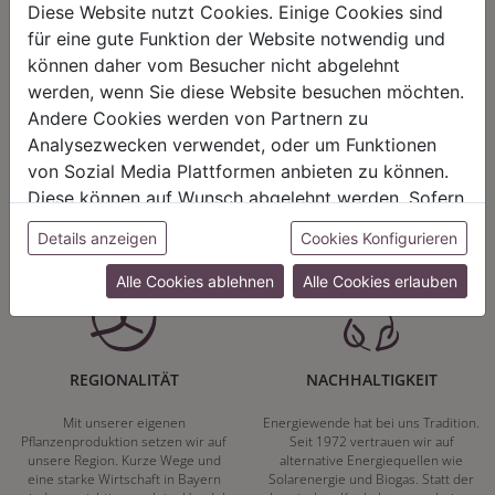
Diese Website nutzt Cookies. Einige Cookies sind
für eine gute Funktion der Website notwendig und
können daher vom Besucher nicht abgelehnt
werden, wenn Sie diese Website besuchen möchten.
HARMONIE
FAIRNESS
Andere Cookies werden von Partnern zu
Analysezwecken verwendet, oder um Funktionen
Unser Sortiment steht für ein
Nicht immer ist der günstigste Preis
positives Lebensgefühl. Wir
auch ein guter Preis. Wir handeln
von Sozial Media Plattformen anbieten zu können.
schenken natürliche, stilvolle
fair – im Hinblick auf unsere
Diese können auf Wunsch abgelehnt werden. Sofern
Momente für harmonische Stunden
Kalkulation, angemessene
zu Hause – den Ort, an dem
Entlohnung und unsere
sie unsere Webseite weiter nutzen, geben Sie
Details anzeigen
Cookies Konfigurieren
Menschen sich geborgen fühlen und
nachhaltigen, gewachsenen
Einwilligung zu unseren Cookies.
positive Energie schöpfen.
Geschäftsbeziehungen.
Alle Cookies ablehnen
Alle Cookies erlauben
REGIONALITÄT
NACHHALTIGKEIT
Mit unserer eigenen
Energiewende hat bei uns Tradition.
Pflanzenproduktion setzen wir auf
Seit 1972 vertrauen wir auf
unsere Region. Kurze Wege und
alternative Energiequellen wie
eine starke Wirtschaft in Bayern
Solarenergie und Biogas. Statt der