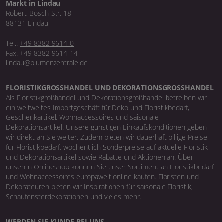
Markt in Lindau
Robert-Bosch-Str. 18
88131 Lindau
Tel.:
+49 8382 9614-0
Fax: +49 8382 9614-14
lindau@blumenzentrale.de
FLORISTIKGROSSHANDEL UND DEKORATIONSGROSSHANDEL
Als Floristikgroßhandel und Dekorationsgroßhandel betreiben wir
ein weltweites Importgeschäft für Deko und Floristikbedarf,
Geschenkartikel, Wohnaccessoires und saisonale
Dekorationsartikel. Unsere günstigen Einkaufskonditionen geben
wir direkt an Sie weiter. Zudem bieten wir dauerhaft billige Preise
für Floristikbedarf, wöchentlich Sonderpreise auf aktuelle Floristik
und Dekorationsartikel sowie Rabatte und Aktionen an. Über
unseren Onlineshop können Sie unser Sortiment an Floristikbedarf
und Wohnaccessoires europaweit online kaufen. Floristen und
Dekorateuren bieten wir Inspirationen für saisonale Floristik,
Schaufensterdekorationen und vieles mehr.
WERDEN SIE KUNDE BEI UNS