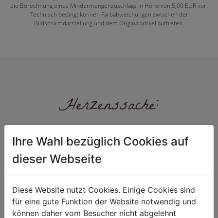
die Berechnung eines Mindermengenzuschlags in Höhe von 5,00 EUR vor.
Technisch bedingt können Farbabweichungen zwischen der
Bildschirmdarstellung und dem Originalartikel auftreten.
Herzenssache:
Ihre Wahl bezüglich Cookies auf
dieser Webseite
Diese Website nutzt Cookies. Einige Cookies sind
HARMONIE
FAIRNESS
für eine gute Funktion der Website notwendig und
können daher vom Besucher nicht abgelehnt
Unser Sortiment steht für ein
Nicht immer ist der günstigste Preis