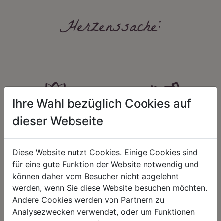
Herzenssache:
Ihre Wahl bezüglich Cookies auf
dieser Webseite
HARMONIE
FAIRNESS
Unser Sortiment steht für ein
Nicht immer ist der günstigste Preis
positives Lebensgefühl. Wir
auch ein guter Preis. Wir handeln
Diese Website nutzt Cookies. Einige Cookies sind
schenken natürliche, stilvolle
fair – im Hinblick auf unsere
für eine gute Funktion der Website notwendig und
Momente für harmonische Stunden
Kalkulation, angemessene
zu Hause – den Ort, an dem
Entlohnung und unsere
können daher vom Besucher nicht abgelehnt
Menschen sich geborgen fühlen und
nachhaltigen, gewachsenen
werden, wenn Sie diese Website besuchen möchten.
positive Energie schöpfen.
Geschäftsbeziehungen.
Andere Cookies werden von Partnern zu
Analysezwecken verwendet, oder um Funktionen