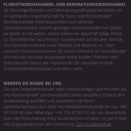
FLORISTIKGROSSHANDEL UND DEKORATIONSGROSSHANDEL
Als Floristikgroßhandel und Dekorationsgroßhandel betreiben wir
ein weltweites Importgeschäft für Deko und Floristikbedarf,
Geschenkartikel, Wohnaccessoires und saisonale
Dekorationsartikel. Unsere günstigen Einkaufskonditionen geben
wir direkt an Sie weiter. Zudem bieten wir dauerhaft billige Preise
für Floristikbedarf, wöchentlich Sonderpreise auf aktuelle Floristik
und Dekorationsartikel sowie Rabatte und Aktionen an. Über
unseren Onlineshop können Sie unser Sortiment an Floristikbedarf
und Wohnaccessoires europaweit online kaufen. Floristen und
Dekorateuren bieten wir Inspirationen für saisonale Floristik,
Schaufensterdekorationen und vieles mehr.
WERDEN SIE KUNDE BEI UNS
Sie sind Gewerbetreibender oder Selbstständiger und möchten bei
uns Floristenbedarf und Dekobedarf online bestellen? Einfach den
Kundenantrag ausfüllen und zusammen mit Ihrem
Gewerbenachweis via E-Mail: internet@blumenzentrale.de, Fax: 089
991599-90 oder WhatsApp: +49 176 47799155 an uns übermitteln.
Nach der Freischaltung Ihres Kundenkontos erhalten Sie per E-Mail
Ihre Zugangsdaten für den Onlineshop.
Zum Kundenantrag