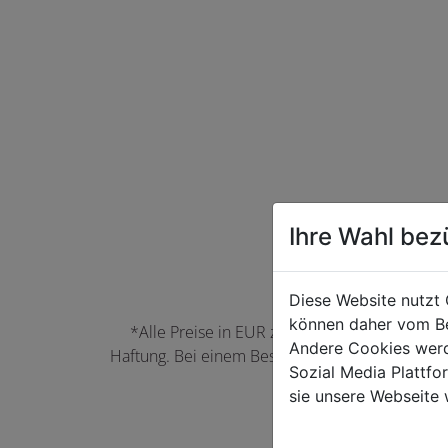
Ihre Wahl bez
Diese Website nutzt 
können daher vom Be
*Alle Preise in EUR zzgl. der jeweils gülti
Andere Cookies werd
Haftung. Bei einem Bestellwert unter 50,00 EU
Sozial Media Plattf
können Farbabwei
sie unsere Webseite 