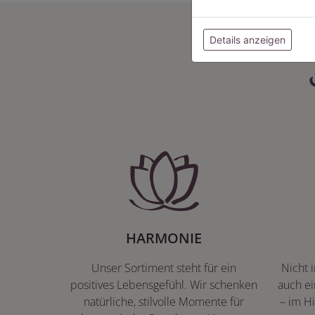
Details anzeigen
HARMONIE
Unser Sortiment steht für ein
Nicht 
positives Lebensgefühl. Wir schenken
auch ei
natürliche, stilvolle Momente für
– im Hi