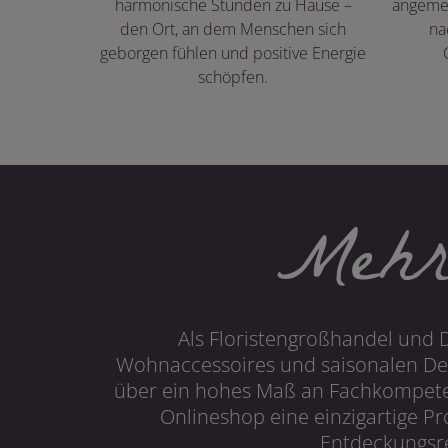
harmonische Stunden zu Hause –
angeme
den Ort, an dem Menschen sich
na
geborgen fühlen und positive Energie
schöpfen.
Mehr
Als Floristengroßhandel und 
Wohnaccessoires und saisonalen Dek
über ein hohes Maß an Fachkompetenz
Onlineshop eine einzigartige P
Entdeckungsre