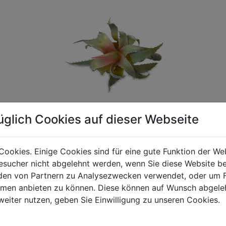
üglich Cookies auf dieser Webseite
Cookies. Einige Cookies sind für eine gute Funktion der W
sucher nicht abgelehnt werden, wenn Sie diese Website b
gen Mehrwertsteuer und Versandkosten. Für Irrtümer und fehler
en von Partnern zu Analysezwecken verwendet, oder um 
R behalten wir uns die Berechnung eines Mindermengenzuschla
ormen anbieten zu können. Diese können auf Wunsch abgele
chungen zwischen der Bildschirmdarstellung und dem Originala
weiter nutzen, geben Sie Einwilligung zu unseren Cookies.