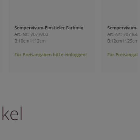
Sempervivum-Einstieler Farbmix
Sempervivum-Einst
Art.-Nr.: 2073200
Art.-Nr.: 2073600
B:10cm H:12cm
B:12cm H:25cm
Für Preisangaben bitte einloggen!
Für Preisangaben b
kel