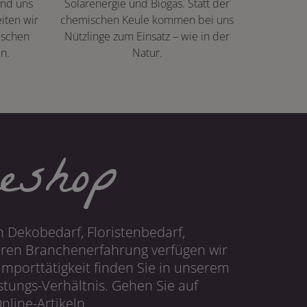
ind uns
Solarenergie und Biogas. Statt der
iten wir
chemischen Keule kommen bei uns
ischen
Nützlinge zum Einsatz – wie in der
n.
Natur.
eshop
 Dekobedarf, Floristenbedarf,
hren Branchenerfahrung verfügen wir
mporttätigkeit finden Sie in unserem
tungs-Verhältnis. Gehen Sie auf
line-Artikeln.