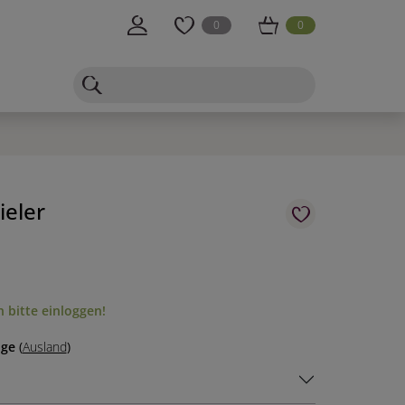
0
0
ieler
 bitte einloggen!
age
(
Ausland
)