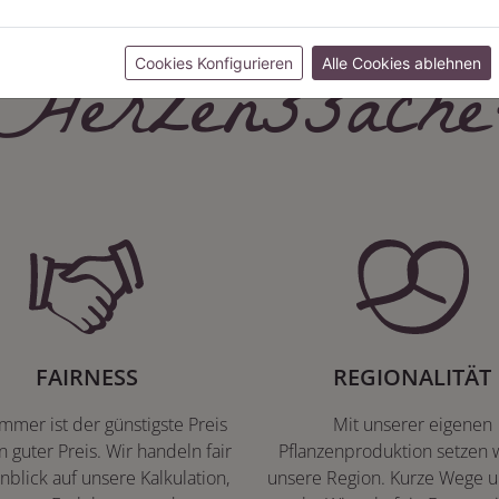
Herzenssache
Cookies Konfigurieren
Alle Cookies ablehnen
FAIRNESS
REGIONALITÄT
immer ist der günstigste Preis
Mit unserer eigenen
n guter Preis. Wir handeln fair
Pflanzenproduktion setzen w
nblick auf unsere Kalkulation,
unsere Region. Kurze Wege u