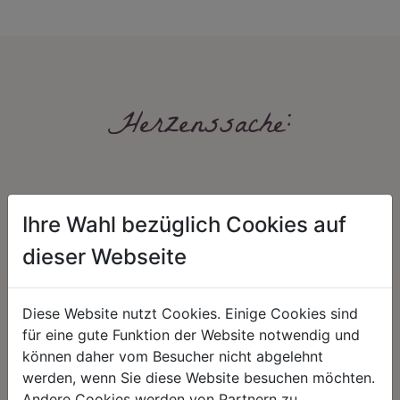
Herzenssache:
Ihre Wahl bezüglich Cookies auf
dieser Webseite
HARMONIE
FAIRNESS
Diese Website nutzt Cookies. Einige Cookies sind
Unser Sortiment steht für ein
Nicht immer ist der günstigste Preis
für eine gute Funktion der Website notwendig und
positives Lebensgefühl. Wir
auch ein guter Preis. Wir handeln
können daher vom Besucher nicht abgelehnt
schenken natürliche, stilvolle
fair – im Hinblick auf unsere
Momente für harmonische Stunden
Kalkulation, angemessene
werden, wenn Sie diese Website besuchen möchten.
zu Hause – den Ort, an dem
Entlohnung und unsere
Andere Cookies werden von Partnern zu