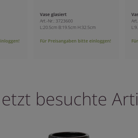
Vase mit Rillen
Art.-Nr.: 5875400
 H:32.5cm
L:9.5cm B:9.5cm H:15cm
bitte einloggen!
Für Preisangaben bitte einloggen!
letzt besuchte Arti