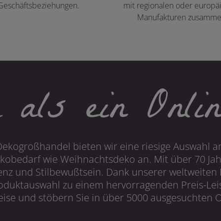
Geschäftsbeziehungen.
mit regionalen oder europä
Manufakturen zusamme
 als ein Onlin
Dekogroßhandel bieten wir eine riesige Auswahl an
obedarf wie Weihnachtsdeko an. Mit über 70 Ja
 und Stilbewußtsein. Dank unserer weltweiten I
roduktauswahl zu einem hervorragenden Preis-Leis
ise und stöbern Sie in über 5000 ausgesuchten On