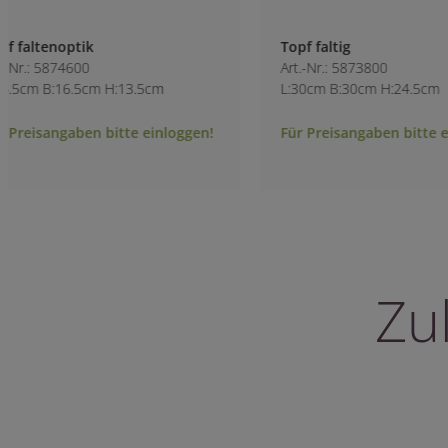
Topf faltig
Vase glasiert
Art.-Nr.: 5873800
Art.-Nr.: 3723600
L:30cm B:30cm H:24.5cm
L:20.5cm B:19.5cm
Für Preisangaben bitte einloggen!
Für Preisangaben 
Zu