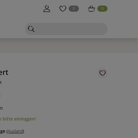
0
0
ert
k
E
cm
 bitte einloggen!
age
(
Ausland
)