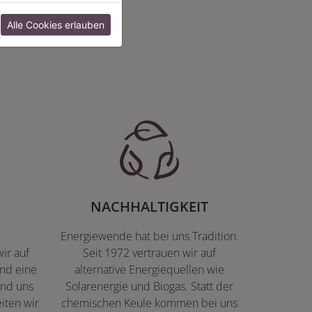
:
Alle Cookies erlauben
NACHHALTIGKEIT
Energiewende hat bei uns Tradition.
ir auf
Seit 1972 vertrauen wir auf
nd eine
alternative Energiequellen wie
ind uns
Solarenergie und Biogas. Statt der
iten wir
chemischen Keule kommen bei uns