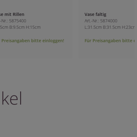
Vase faltig
Vase glasiert
Art.-Nr.: 5874000
Art.-Nr.: 3724300
L:31.5cm B:31.5cm H:23cm
L:17.519cm B:19cm
Für Preisangaben bitte einloggen!
Für Preisangaben b
kel