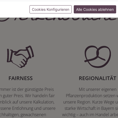
Herzenssache
Cookies Konfigurieren
Alle Cookies ablehnen
FAIRNESS
REGIONALITÄT
immer ist der günstigste Preis
Mit unserer eigenen
n guter Preis. Wir handeln fair
Pflanzenproduktion setzen w
nblick auf unsere Kalkulation,
unsere Region. Kurze Wege u
ssene Entlohnung und unsere
starke Wirtschaft in Bayern s
chhaltigen, gewachsenen
wichtig – auch im Handel arbe