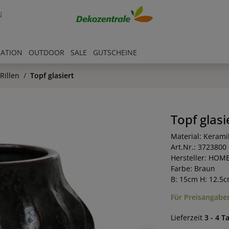
N
RATION
OUTDOOR
SALE
GUTSCHEINE
Rillen
Topf glasiert
Topf glasi
Material: Kerami
Art.Nr.: 3723800
Hersteller: HOM
Farbe: Braun
B: 15cm H: 12.5
Für Preisangaben
Lieferzeit
3 - 4 T