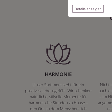
Details anzeigen
HARMONIE
Unser Sortiment steht für ein
Nicht 
positives Lebensgefühl. Wir schenken
auch ei
natürliche, stilvolle Momente für
– im Hi
harmonische Stunden zu Hause –
angeme
den Ort, an dem Menschen sich
na