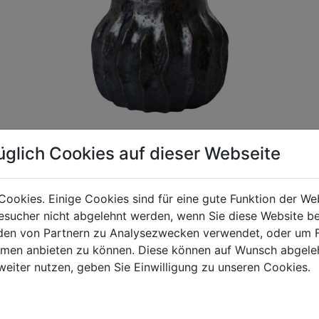
üglich Cookies auf dieser Webseite
Cookies. Einige Cookies sind für eine gute Funktion der W
gen Mehrwertsteuer und Versandkosten. Für Irrtümer und fehler
sucher nicht abgelehnt werden, wenn Sie diese Website b
R behalten wir uns die Berechnung eines Mindermengenzuschla
en von Partnern zu Analysezwecken verwendet, oder um 
chungen zwischen der Bildschirmdarstellung und dem Originala
ormen anbieten zu können. Diese können auf Wunsch abgele
weiter nutzen, geben Sie Einwilligung zu unseren Cookies.