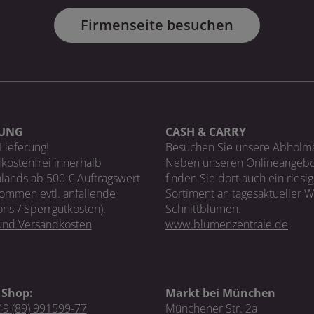
Firmenseite besuchen
RUNG
CASH & CARRY
Lieferung!
Besuchen Sie unsere Abholm
kostenfrei innerhalb
Neben unseren Onlineangebo
lands ab 500 € Auftragswert
finden Sie dort auch ein riesi
ommen evtl. anfallende
Sortiment an tagesaktueller 
ons-/ Sperrgutkosten).
Schnittblumen.
 und Versandkosten
www.blumenzentrale.de
 Shop:
Markt bei München
9 (89) 991599-77
Münchener Str. 2a