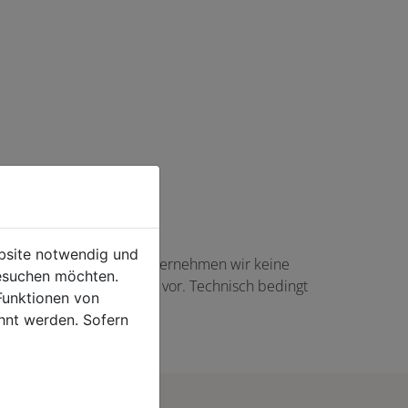
ebsite notwendig und
haft angezeigte Angaben übernehmen wir keine
esuchen möchten.
gs in Höhe von 5,00 EUR vor. Technisch bedingt
Funktionen von
rtikel auftreten.
hnt werden. Sofern