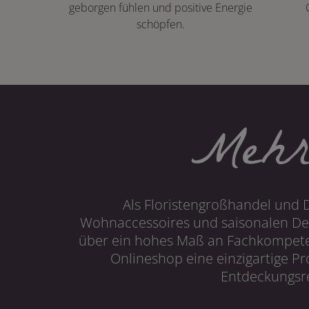
geborgen fühlen und positive Energie
schöpfen.
Mehr
Als Floristengroßhandel und 
Wohnaccessoires und saisonalen Dek
über ein hohes Maß an Fachkompetenz
Onlineshop eine einzigartige P
Entdeckungsre