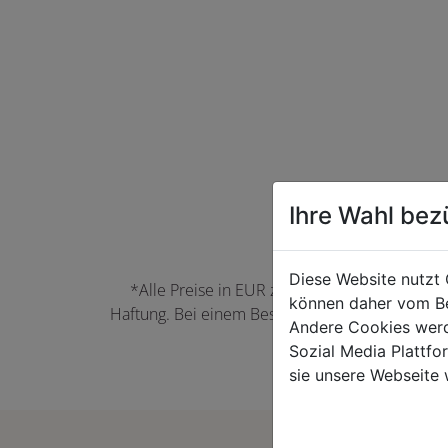
Ihre Wahl bez
Diese Website nutzt 
*Alle Preise in EUR zzgl. der jeweils gülti
können daher vom Be
Haftung. Bei einem Bestellwert unter 50,00 EU
Andere Cookies werd
können Farbabwei
Sozial Media Plattf
sie unsere Webseite 