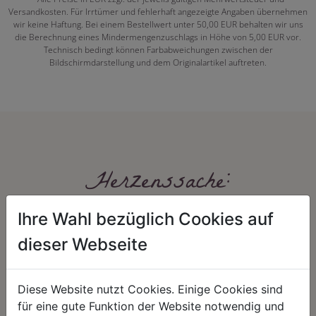
Versandkosten. Für Irrtümer und fehlerhaft angezeigte Angaben übernehmen
wir keine Haftung. Bei einem Bestellwert unter 50,00 EUR behalten wir uns
die Berechnung eines Mindermengenzuschlags in Höhe von 5,00 EUR vor.
Technisch bedingt können Farbabweichungen zwischen der
Bildschirmdarstellung und dem Originalartikel auftreten.
Herzenssache:
Ihre Wahl bezüglich Cookies auf
dieser Webseite
Diese Website nutzt Cookies. Einige Cookies sind
für eine gute Funktion der Website notwendig und
HARMONIE
FAIRNESS