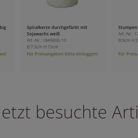
gefärbt mit
Stumpen durchgefärbt weiß
Art.-Nr.: 1730600-10
0
B:9cm H:25cm
bitte einloggen!
Für Preisangaben bitte einloggen!
letzt besuchte Arti