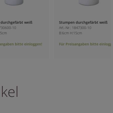
Stumpen durchgefärbt weiß
Spiralkerze durchg
Art.-Nr.: 1847300-10
Sojawachs weiß
B:6cm H:15cm
Art.-Nr.: 1849700-1
B:7.3cm H:7.5cm
Für Preisangaben bitte einloggen!
Für Preisangaben b
kel