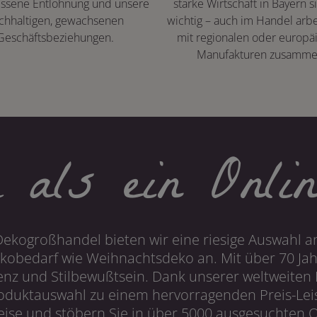
ssene Entlohnung und unsere
starke Wirtschaft in Bayern s
chhaltigen, gewachsenen
wichtig – auch im Handel arbe
Geschäftsbeziehungen.
mit regionalen oder europä
Manufakturen zusamme
 als ein Onlin
Dekogroßhandel bieten wir eine riesige Auswahl an
obedarf wie Weihnachtsdeko an. Mit über 70 Ja
 und Stilbewußtsein. Dank unserer weltweiten I
roduktauswahl zu einem hervorragenden Preis-Leis
ise und stöbern Sie in über 5000 ausgesuchten On