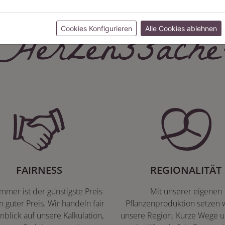
Herzenssache
Cookies Konfigurieren
Alle Cookies ablehnen
FAIRNESS
REGIONALITÄT
immer ist der günstigste Preis
Mit unserer eigenen
n guter Preis. Wir handeln fair
Pflanzenproduktion setzen w
nblick auf unsere Kalkulation,
unsere Region. Kurze Wege u