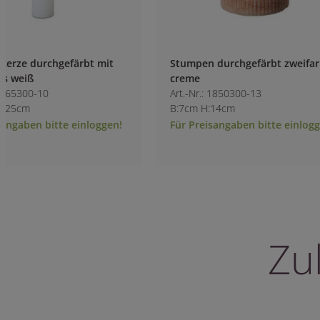
Stumpen durchgefärbt zweifarbig
Spiralkerze durch
creme
Sojawachs weiß
Art.-Nr.: 1850300-13
Art.-Nr.: 1849800-1
B:7cm H:14cm
B:7.3cm H:15cm
Für Preisangaben bitte einloggen!
Für Preisangaben 
Zu