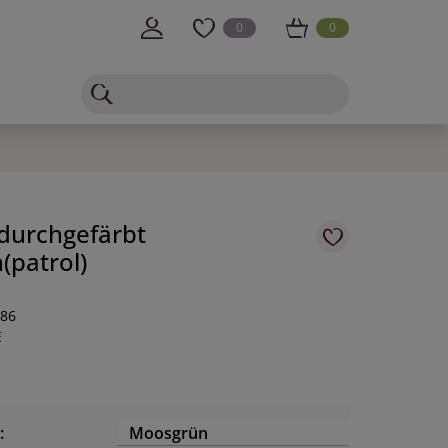
0
0
durchgefärbt
patrol)
-86
E
:
Moosgrün