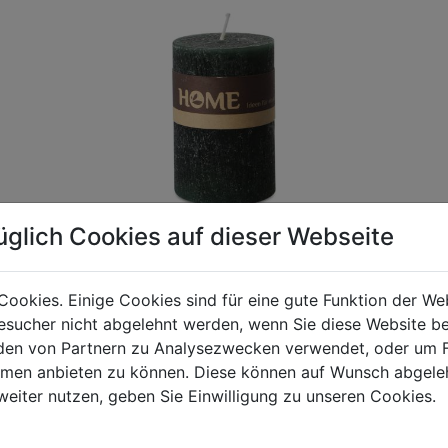
üglich Cookies auf dieser Webseite
Cookies. Einige Cookies sind für eine gute Funktion der W
sucher nicht abgelehnt werden, wenn Sie diese Website b
gen Mehrwertsteuer und Versandkosten. Für Irrtümer und fehler
en von Partnern zu Analysezwecken verwendet, oder um 
R behalten wir uns die Berechnung eines Mindermengenzuschla
ormen anbieten zu können. Diese können auf Wunsch abgele
chungen zwischen der Bildschirmdarstellung und dem Originala
weiter nutzen, geben Sie Einwilligung zu unseren Cookies.