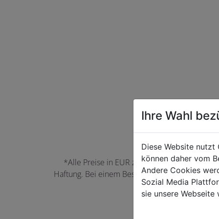
Ihre Wahl bez
Diese Website nutzt 
können daher vom Be
*Alle Preise in EUR zzgl. der jeweils gülti
Andere Cookies werd
Haftung. Bei einem Bestellwert unter 50,00 EU
Sozial Media Plattf
können Farbabwei
sie unsere Webseite 