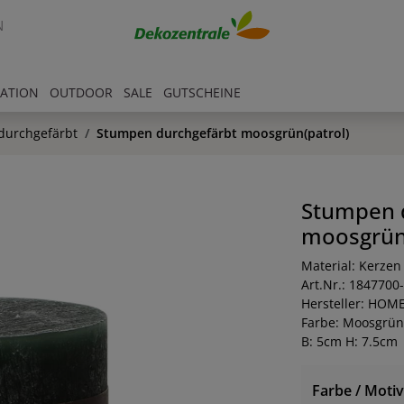
N
RATION
OUTDOOR
SALE
GUTSCHEINE
durchgefärbt
Stumpen durchgefärbt moosgrün(patrol)
Stumpen 
moosgrün(
Material: Kerzen
Art.Nr.: 1847700
Hersteller: HOM
Farbe: Moosgrün
B: 5cm H: 7.5cm
Farbe / Motiv