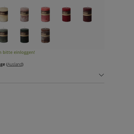
 bitte einloggen!
age
(
Ausland
)