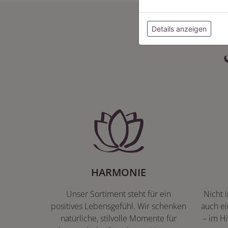
Details anzeigen
HARMONIE
Unser Sortiment steht für ein
Nicht 
positives Lebensgefühl. Wir schenken
auch ei
natürliche, stilvolle Momente für
– im Hi