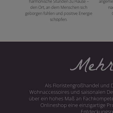
harmonische Stunden zu Hause –
angeme
den Ort, an dem Menschen sich
na
geborgen fühlen und positive Energie
schöpfen.
Mehr
Als Floristengroßhandel und 
Wohnaccessoires und saisonalen Dek
über ein hohes Maß an Fachkompetenz
Onlineshop eine einzigartige P
Entdeckungsre