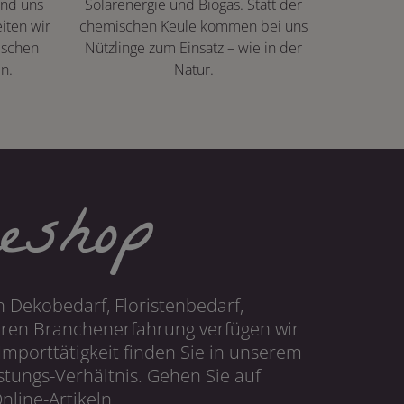
ind uns
Solarenergie und Biogas. Statt der
iten wir
chemischen Keule kommen bei uns
ischen
Nützlinge zum Einsatz – wie in der
n.
Natur.
eshop
 Dekobedarf, Floristenbedarf,
hren Branchenerfahrung verfügen wir
mporttätigkeit finden Sie in unserem
tungs-Verhältnis. Gehen Sie auf
line-Artikeln.