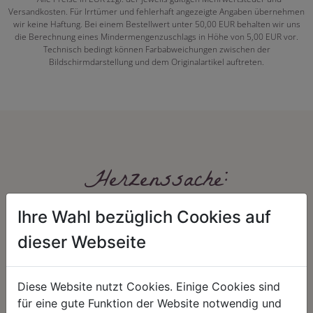
Versandkosten. Für Irrtümer und fehlerhaft angezeigte Angaben übernehmen
wir keine Haftung. Bei einem Bestellwert unter 50,00 EUR behalten wir uns
die Berechnung eines Mindermengenzuschlags in Höhe von 5,00 EUR vor.
Technisch bedingt können Farbabweichungen zwischen der
Bildschirmdarstellung und dem Originalartikel auftreten.
Herzenssache:
Ihre Wahl bezüglich Cookies auf
dieser Webseite
Diese Website nutzt Cookies. Einige Cookies sind
für eine gute Funktion der Website notwendig und
HARMONIE
FAIRNESS