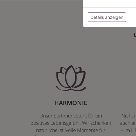
Details anzeigen
HARMONIE
Unser Sortiment steht für ein
Nicht 
positives Lebensgefühl. Wir schenken
auch ei
natürliche, stilvolle Momente für
– im Hi