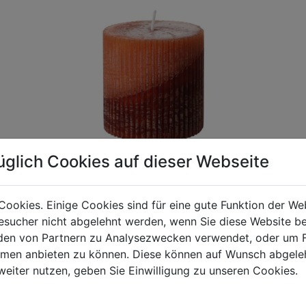
üglich Cookies auf dieser Webseite
Cookies. Einige Cookies sind für eine gute Funktion der W
sucher nicht abgelehnt werden, wenn Sie diese Website b
gen Mehrwertsteuer und Versandkosten. Für Irrtümer und fehler
en von Partnern zu Analysezwecken verwendet, oder um 
R behalten wir uns die Berechnung eines Mindermengenzuschla
ormen anbieten zu können. Diese können auf Wunsch abgele
chungen zwischen der Bildschirmdarstellung und dem Originala
weiter nutzen, geben Sie Einwilligung zu unseren Cookies.