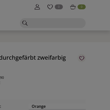
0
0
urchgefärbt zweifarbig
-90
E
:
Orange