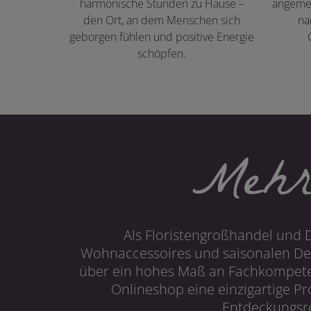
harmonische Stunden zu Hause –
angeme
den Ort, an dem Menschen sich
na
geborgen fühlen und positive Energie
schöpfen.
Mehr
Als Floristengroßhandel und 
Wohnaccessoires und saisonalen Dek
über ein hohes Maß an Fachkompetenz
Onlineshop eine einzigartige P
Entdeckungsre