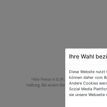
Ihre Wahl bez
Diese Website nutzt 
können daher vom Be
*Alle Preise in EUR zzgl. der jeweils gülti
Andere Cookies werd
Haftung. Bei einem Bestellwert unter 50,00 EU
Sozial Media Plattf
können Farbabwei
sie unsere Webseite 