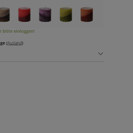
 bitte einloggen!
age
(
Ausland
)