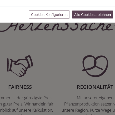
Herzenssache
Cookies Konfigurieren
Alle Cookies ablehnen
FAIRNESS
REGIONALITÄT
immer ist der günstigste Preis
Mit unserer eigenen
n guter Preis. Wir handeln fair
Pflanzenproduktion setzen w
nblick auf unsere Kalkulation,
unsere Region. Kurze Wege u