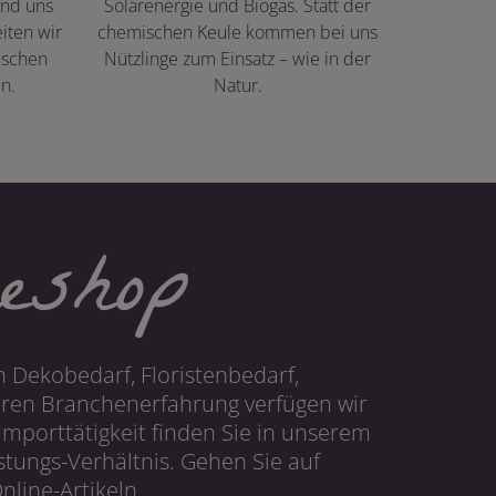
ind uns
Solarenergie und Biogas. Statt der
iten wir
chemischen Keule kommen bei uns
ischen
Nützlinge zum Einsatz – wie in der
n.
Natur.
eshop
 Dekobedarf, Floristenbedarf,
hren Branchenerfahrung verfügen wir
mporttätigkeit finden Sie in unserem
tungs-Verhältnis. Gehen Sie auf
line-Artikeln.