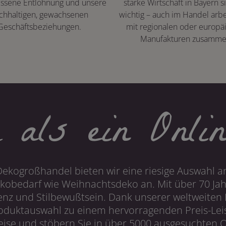
ssene Entlohnung und unsere
starke Wirtschaft in Bayern s
chhaltigen, gewachsenen
wichtig – auch im Handel arbe
Geschäftsbeziehungen.
mit regionalen oder europä
Manufakturen zusamme
 als ein Onlin
Dekogroßhandel bieten wir eine riesige Auswahl an
obedarf wie Weihnachtsdeko an. Mit über 70 Ja
 und Stilbewußtsein. Dank unserer weltweiten I
roduktauswahl zu einem hervorragenden Preis-Leis
ise und stöbern Sie in über 5000 ausgesuchten On