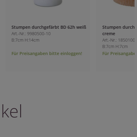
Stumpen durchgefärbt BD 62h weiß
Stumpen durchgefä
Art.-Nr.: 9980500-10
creme
B:7cm H:14cm
Art.-Nr.: 1850100-1
B:7cm H:7cm
Für Preisangaben bitte einloggen!
Für Preisangaben b
kel