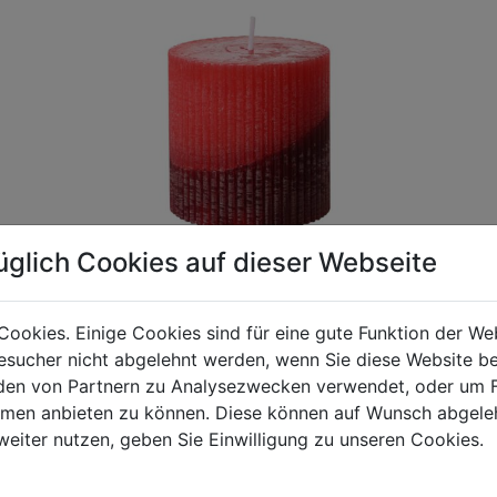
üglich Cookies auf dieser Webseite
Cookies. Einige Cookies sind für eine gute Funktion der W
sucher nicht abgelehnt werden, wenn Sie diese Website b
gen Mehrwertsteuer und Versandkosten. Für Irrtümer und fehler
en von Partnern zu Analysezwecken verwendet, oder um 
R behalten wir uns die Berechnung eines Mindermengenzuschla
ormen anbieten zu können. Diese können auf Wunsch abgele
chungen zwischen der Bildschirmdarstellung und dem Originala
weiter nutzen, geben Sie Einwilligung zu unseren Cookies.