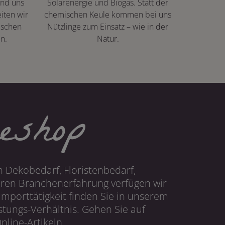
ind uns
Solarenergie und Biogas. Statt der
iten wir
chemischen Keule kommen bei uns
ischen
Nützlinge zum Einsatz – wie in der
n.
Natur.
eshop
 Dekobedarf, Floristenbedarf,
hren Branchenerfahrung verfügen wir
mporttätigkeit finden Sie in unserem
tungs-Verhältnis. Gehen Sie auf
line-Artikeln.