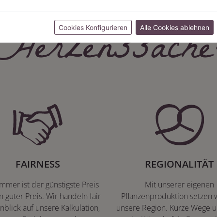
Herzenssache
Cookies Konfigurieren
Alle Cookies ablehnen
FAIRNESS
REGIONALITÄT
immer ist der günstigste Preis
Mit unserer eigenen
n guter Preis. Wir handeln fair
Pflanzenproduktion setzen w
nblick auf unsere Kalkulation,
unsere Region. Kurze Wege u