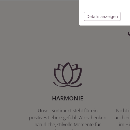
Details anzeigen
HARMONIE
Unser Sortiment steht für ein
Nicht 
positives Lebensgefühl. Wir schenken
auch ei
natürliche, stilvolle Momente für
– im Hi