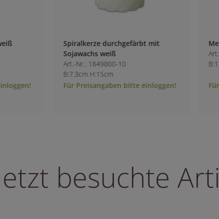
gefärbt mit
Mehrdochtkerze durchgefärbt creme
Art.-Nr.: 1848800-13
0
B:12.5cm H:12.5cm
bitte einloggen!
Für Preisangaben bitte einloggen!
letzt besuchte Arti