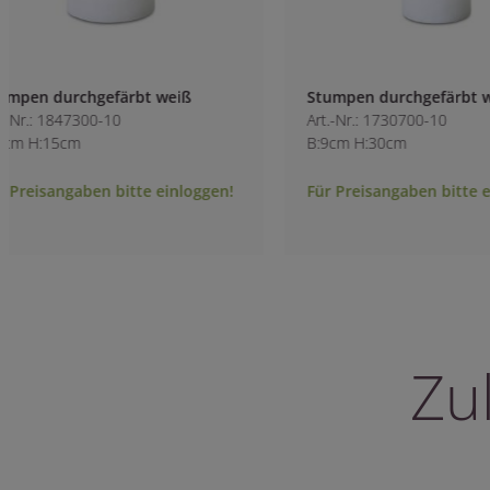
Stumpen durchgefärbt weiß
Spiralkerze durch
Art.-Nr.: 1730700-10
Sojawachs weiß
B:9cm H:30cm
Art.-Nr.: 1849800-1
B:7.3cm H:15cm
Für Preisangaben bitte einloggen!
Für Preisangaben 
Zu