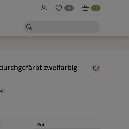
0
0
urchgefärbt zweifarbig
-40
E
:
Rot