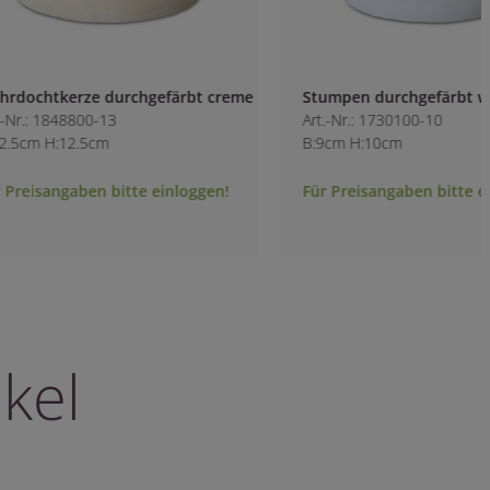
Stumpen durchgefärbt weiß
Leuchterkerze dur
Art.-Nr.: 1730100-10
Sojawachs weiß
B:9cm H:10cm
Art.-Nr.: 1865300-1
B:3.5cm H:25cm
Für Preisangaben bitte einloggen!
Für Preisangaben b
kel