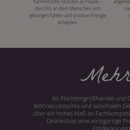
harmonische Stunden zu Hause –
angeme
den Ort, an dem Menschen sich
na
geborgen fühlen und positive Energie
schöpfen.
Mehr
Als Floristengroßhandel und 
Wohnaccessoires und saisonalen Dek
über ein hohes Maß an Fachkompetenz
Onlineshop eine einzigartige P
Entdeckungsre