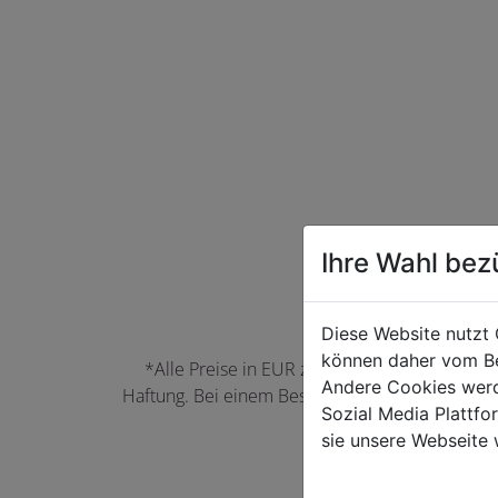
Ihre Wahl bez
Diese Website nutzt 
können daher vom Be
*Alle Preise in EUR zzgl. der jeweils gülti
Andere Cookies werd
Haftung. Bei einem Bestellwert unter 50,00 EU
Sozial Media Plattf
können Farbabwei
sie unsere Webseite 