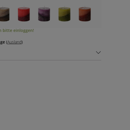
 bitte einloggen!
age
(
Ausland
)