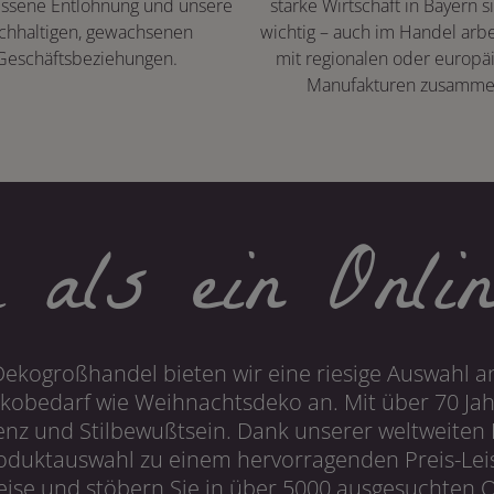
ssene Entlohnung und unsere
starke Wirtschaft in Bayern s
chhaltigen, gewachsenen
wichtig – auch im Handel arbe
Geschäftsbeziehungen.
mit regionalen oder europä
Manufakturen zusamme
 als ein Onlin
Dekogroßhandel bieten wir eine riesige Auswahl an
obedarf wie Weihnachtsdeko an. Mit über 70 Ja
 und Stilbewußtsein. Dank unserer weltweiten I
roduktauswahl zu einem hervorragenden Preis-Leis
ise und stöbern Sie in über 5000 ausgesuchten On