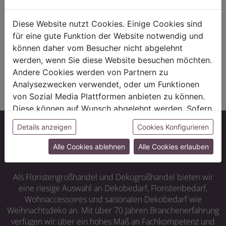
Mit unserer eigenen
Energiewende hat bei uns Tradition.
Pflanzenproduktion setzen wir auf
Seit 1972 vertrauen wir auf
unsere Region. Kurze Wege und
alternative Energiequellen wie
Diese Website nutzt Cookies. Einige Cookies sind
eine starke Wirtschaft in Bayern
Solarenergie und Biogas. Statt der
für eine gute Funktion der Website notwendig und
sind uns wichtig – auch im Handel
chemischen Keule kommen bei uns
arbeiten wir mit regionalen oder
Nützlinge zum Einsatz – wie in der
können daher vom Besucher nicht abgelehnt
europäischen Manufakturen
Natur.
werden, wenn Sie diese Website besuchen möchten.
zusammen.
Andere Cookies werden von Partnern zu
Analysezwecken verwendet, oder um Funktionen
von Sozial Media Plattformen anbieten zu können.
Diese können auf Wunsch abgelehnt werden. Sofern
sie unsere Webseite weiter nutzen, geben Sie
Details anzeigen
Cookies Konfigurieren
Einwilligung zu unseren Cookies.
Mehr als ein Onlineshop
Alle Cookies ablehnen
Alle Cookies erlauben
Als Floristengroßhandel und Dekogroßhandel bieten wir
eine riesige Auswahl an Dekobedarf, Floristenbedarf,
Wohnaccessoires und saisonalen Dekobedarf wie
Weihnachtsdeko an. Mit über 70 Jahren Branchenerfahrung
verfügen wir über ein hohes Maß an Fachkompetenz und