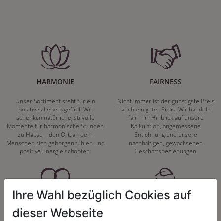
HARMONIE
FAIRNESS
Unser Sortiment steht für ein
Nicht immer ist der günstigste Preis
positives Lebensgefühl. Wir
auch ein guter Preis. Wir handeln
schenken natürliche, stilvolle
fair – im Hinblick auf unsere
Momente für harmonische Stunden
Kalkulation, angemessene
zu Hause – den Ort, an dem
Entlohnung und unsere
Menschen sich geborgen fühlen und
nachhaltigen, gewachsenen
positive Energie schöpfen.
Geschäftsbeziehungen.
Ihre Wahl bezüglich Cookies auf
REGIONALITÄT
NACHHALTIGKEIT
dieser Webseite