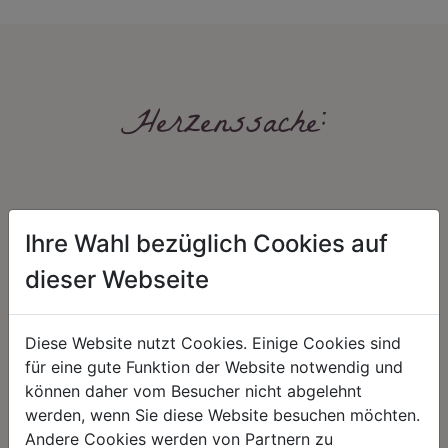
Herzenssache:
Ihre Wahl bezüglich Cookies auf
dieser Webseite
HARMONIE
FAIRNESS
Diese Website nutzt Cookies. Einige Cookies sind
Unser Sortiment steht für ein
Nicht immer ist der günstigste Preis
für eine gute Funktion der Website notwendig und
positives Lebensgefühl. Wir
auch ein guter Preis. Wir handeln
schenken natürliche, stilvolle
fair – im Hinblick auf unsere
können daher vom Besucher nicht abgelehnt
Momente für harmonische Stunden
Kalkulation, angemessene
werden, wenn Sie diese Website besuchen möchten.
zu Hause – den Ort, an dem
Entlohnung und unsere
Menschen sich geborgen fühlen und
nachhaltigen, gewachsenen
Andere Cookies werden von Partnern zu