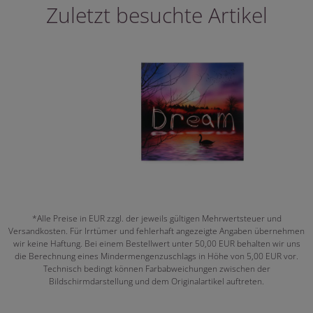
Zuletzt besuchte Artikel
*Alle Preise in EUR zzgl. der jeweils gültigen Mehrwertsteuer und
Versandkosten. Für Irrtümer und fehlerhaft angezeigte Angaben übernehmen
wir keine Haftung. Bei einem Bestellwert unter 50,00 EUR behalten wir uns
die Berechnung eines Mindermengenzuschlags in Höhe von 5,00 EUR vor.
Technisch bedingt können Farbabweichungen zwischen der
Bildschirmdarstellung und dem Originalartikel auftreten.