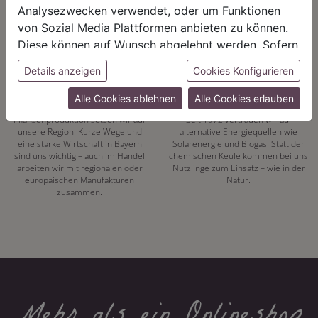
positive Energie schöpfen.
Geschäftsbeziehungen.
Analysezwecken verwendet, oder um Funktionen
von Sozial Media Plattformen anbieten zu können.
Diese können auf Wunsch abgelehnt werden. Sofern
sie unsere Webseite weiter nutzen, geben Sie
Details anzeigen
Cookies Konfigurieren
Einwilligung zu unseren Cookies.
REGIONALITÄT
NACHHALTIGKEIT
Alle Cookies ablehnen
Alle Cookies erlauben
Mit unserer eigenen
Energiewende hat bei uns Tradition.
Pflanzenproduktion setzen wir auf
Seit 1972 vertrauen wir auf
unsere Region. Kurze Wege und
alternative Energiequellen wie
eine starke Wirtschaft in Bayern
Solarenergie und Biogas. Statt der
sind uns wichtig – auch im Handel
chemischen Keule kommen bei uns
arbeiten wir mit regionalen oder
Nützlinge zum Einsatz – wie in der
europäischen Manufakturen
Natur.
zusammen.
Mehr als ein Onlineshop