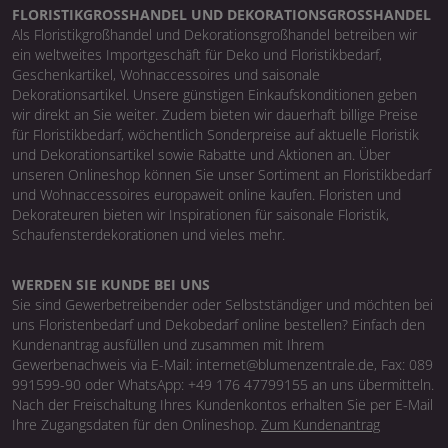
FLORISTIKGROSSHANDEL UND DEKORATIONSGROSSHANDEL
Als Floristikgroßhandel und Dekorationsgroßhandel betreiben wir
ein weltweites Importgeschäft für Deko und Floristikbedarf,
Geschenkartikel, Wohnaccessoires und saisonale
Dekorationsartikel. Unsere günstigen Einkaufskonditionen geben
wir direkt an Sie weiter. Zudem bieten wir dauerhaft billige Preise
für Floristikbedarf, wöchentlich Sonderpreise auf aktuelle Floristik
und Dekorationsartikel sowie Rabatte und Aktionen an. Über
unseren Onlineshop können Sie unser Sortiment an Floristikbedarf
und Wohnaccessoires europaweit online kaufen. Floristen und
Dekorateuren bieten wir Inspirationen für saisonale Floristik,
Schaufensterdekorationen und vieles mehr.
WERDEN SIE KUNDE BEI UNS
Sie sind Gewerbetreibender oder Selbstständiger und möchten bei
uns Floristenbedarf und Dekobedarf online bestellen? Einfach den
Kundenantrag ausfüllen und zusammen mit Ihrem
Gewerbenachweis via E-Mail: internet@blumenzentrale.de, Fax: 089
991599-90 oder WhatsApp: +49 176 47799155 an uns übermitteln.
Nach der Freischaltung Ihres Kundenkontos erhalten Sie per E-Mail
Ihre Zugangsdaten für den Onlineshop.
Zum Kundenantrag