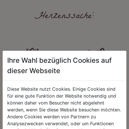
Herzenssache:
Ihre Wahl bezüglich Cookies auf
dieser Webseite
HARMONIE
FAIRNESS
Unser Sortiment steht für ein
Nicht immer ist der günstigste Preis
positives Lebensgefühl. Wir
auch ein guter Preis. Wir handeln
Diese Website nutzt Cookies. Einige Cookies sind
schenken natürliche, stilvolle
fair – im Hinblick auf unsere
für eine gute Funktion der Website notwendig und
Momente für harmonische Stunden
Kalkulation, angemessene
zu Hause – den Ort, an dem
Entlohnung und unsere
können daher vom Besucher nicht abgelehnt
Menschen sich geborgen fühlen und
nachhaltigen, gewachsenen
werden, wenn Sie diese Website besuchen möchten.
positive Energie schöpfen.
Geschäftsbeziehungen.
Andere Cookies werden von Partnern zu
Analysezwecken verwendet, oder um Funktionen