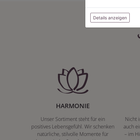
Details anzeigen
HARMONIE
Unser Sortiment steht für ein
Nicht 
positives Lebensgefühl. Wir schenken
auch ei
natürliche, stilvolle Momente für
– im Hi