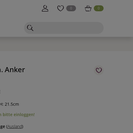
0
0
. Anker
E
H: 21.5cm
 bitte einloggen!
age
(
Ausland
)