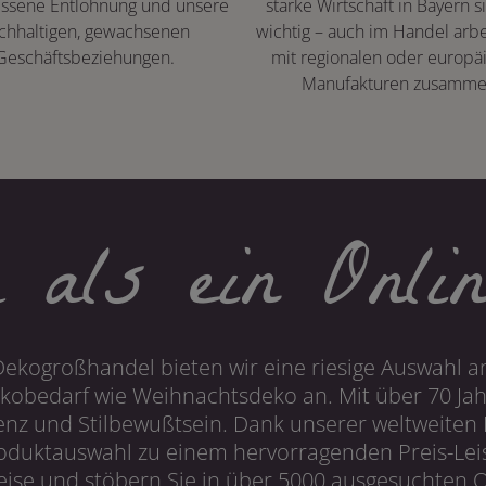
ssene Entlohnung und unsere
starke Wirtschaft in Bayern s
chhaltigen, gewachsenen
wichtig – auch im Handel arbe
Geschäftsbeziehungen.
mit regionalen oder europä
Manufakturen zusamme
 als ein Onlin
Dekogroßhandel bieten wir eine riesige Auswahl an
obedarf wie Weihnachtsdeko an. Mit über 70 Ja
 und Stilbewußtsein. Dank unserer weltweiten I
roduktauswahl zu einem hervorragenden Preis-Leis
ise und stöbern Sie in über 5000 ausgesuchten On