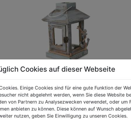
üglich Cookies auf dieser Webseite
Cookies. Einige Cookies sind für eine gute Funktion der W
sucher nicht abgelehnt werden, wenn Sie diese Website b
gen Mehrwertsteuer und Versandkosten. Für Irrtümer und fehler
en von Partnern zu Analysezwecken verwendet, oder um 
R behalten wir uns die Berechnung eines Mindermengenzuschla
ormen anbieten zu können. Diese können auf Wunsch abgele
chungen zwischen der Bildschirmdarstellung und dem Originala
weiter nutzen, geben Sie Einwilligung zu unseren Cookies.