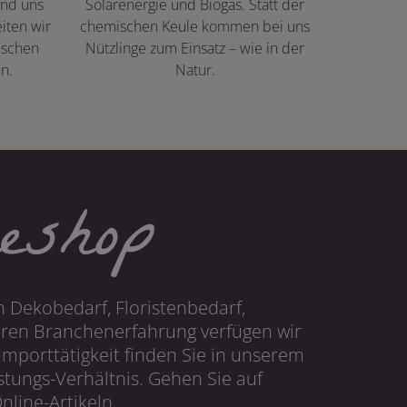
ind uns
Solarenergie und Biogas. Statt der
iten wir
chemischen Keule kommen bei uns
ischen
Nützlinge zum Einsatz – wie in der
n.
Natur.
eshop
 Dekobedarf, Floristenbedarf,
hren Branchenerfahrung verfügen wir
mporttätigkeit finden Sie in unserem
tungs-Verhältnis. Gehen Sie auf
line-Artikeln.