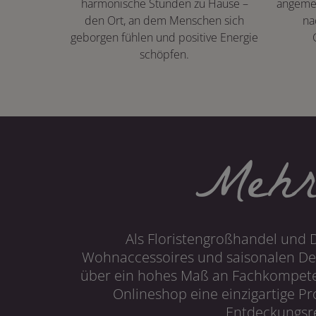
harmonische Stunden zu Hause –
angeme
den Ort, an dem Menschen sich
na
geborgen fühlen und positive Energie
schöpfen.
Mehr
Als Floristengroßhandel und 
Wohnaccessoires und saisonalen Dek
über ein hohes Maß an Fachkompetenz
Onlineshop eine einzigartige P
Entdeckungsre