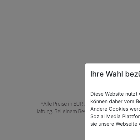
Ihre Wahl bez
Diese Website nutzt 
können daher vom Be
*Alle Preise in EUR zzgl. der jeweils gülti
Andere Cookies werd
Haftung. Bei einem Bestellwert unter 50,00 EU
Sozial Media Plattf
können Farbabwei
sie unsere Webseite 