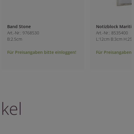
Band Stone
Notizblock Mariti
Art.-Nr.: 9768530
Art.-Nr.: 8535400
B:2.5cm
L:12cm B:3cm H:25
Für Preisangaben bitte einloggen!
Für Preisangaben b
kel