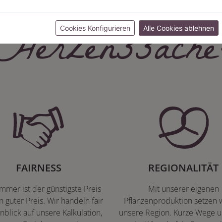
Herzenssache
Cookies Konfigurieren
Alle Cookies ablehnen
FAIRNESS
REGIONALITÄT
immer ist der günstigste Preis
Mit unserer eigenen
n guter Preis. Wir handeln fair
Pflanzenproduktion setzen w
nblick auf unsere Kalkulation,
unsere Region. Kurze Wege u