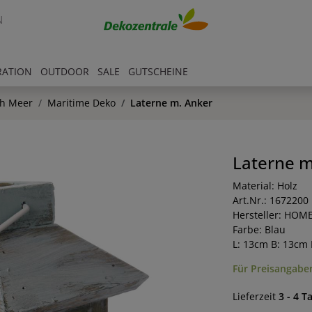
N
RATION
OUTDOOR
SALE
GUTSCHEINE
ch Meer
Maritime Deko
Laterne m. Anker
Laterne m
Material: Holz
Art.Nr.: 1672200
Hersteller: HOM
Farbe: Blau
L: 13cm B: 13cm 
Für Preisangaben
Lieferzeit
3 - 4 T