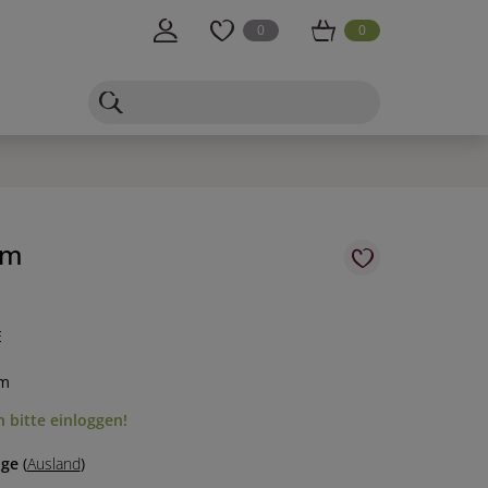
0
0
rm
E
cm
 bitte einloggen!
age
(
Ausland
)