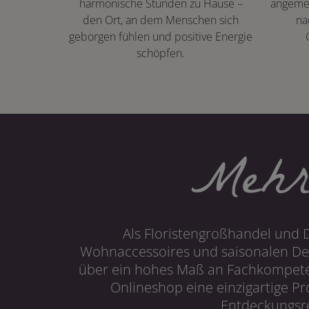
harmonische Stunden zu Hause –
angeme
den Ort, an dem Menschen sich
na
geborgen fühlen und positive Energie
schöpfen.
Mehr
Als Floristengroßhandel und 
Wohnaccessoires und saisonalen Dek
über ein hohes Maß an Fachkompetenz
Onlineshop eine einzigartige P
Entdeckungsre