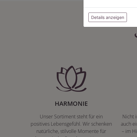
Details anzeigen
HARMONIE
Unser Sortiment steht für ein
Nicht 
positives Lebensgefühl. Wir schenken
auch ei
natürliche, stilvolle Momente für
– im Hi