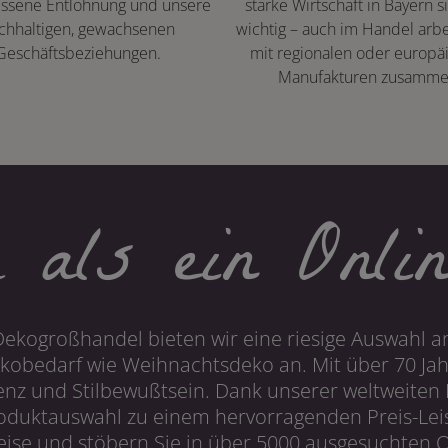
ssene Entlohnung und unsere
starke Wirtschaft in Bayern s
chhaltigen, gewachsenen
wichtig – auch im Handel arbe
Geschäftsbeziehungen.
mit regionalen oder europä
Manufakturen zusamme
 als ein Onlin
Dekogroßhandel bieten wir eine riesige Auswahl an
obedarf wie Weihnachtsdeko an. Mit über 70 Ja
 und Stilbewußtsein. Dank unserer weltweiten I
roduktauswahl zu einem hervorragenden Preis-Leis
ise und stöbern Sie in über 5000 ausgesuchten On