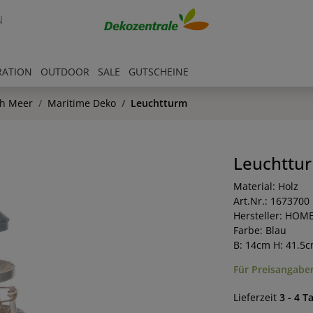
N
RATION
OUTDOOR
SALE
GUTSCHEINE
ch Meer
Maritime Deko
Leuchtturm
Leuchttu
Material: Holz
Art.Nr.: 1673700
Hersteller: HOM
Farbe: Blau
B: 14cm H: 41.5
Für Preisangaben
Lieferzeit
3 - 4 T