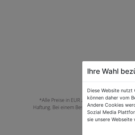
Ihre Wahl bez
Diese Website nutzt 
können daher vom Be
*Alle Preise in EUR zzgl. der jeweils gülti
Andere Cookies werd
Haftung. Bei einem Bestellwert unter 50,00 EU
Sozial Media Plattf
können Farbabwei
sie unsere Webseite 