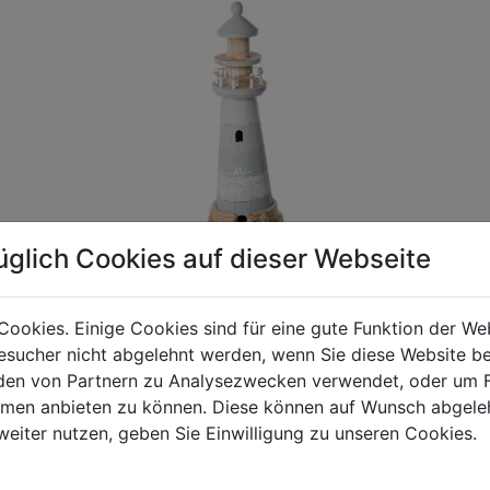
üglich Cookies auf dieser Webseite
Cookies. Einige Cookies sind für eine gute Funktion der W
sucher nicht abgelehnt werden, wenn Sie diese Website b
gen Mehrwertsteuer und Versandkosten. Für Irrtümer und fehler
en von Partnern zu Analysezwecken verwendet, oder um 
R behalten wir uns die Berechnung eines Mindermengenzuschla
ormen anbieten zu können. Diese können auf Wunsch abgele
chungen zwischen der Bildschirmdarstellung und dem Originala
weiter nutzen, geben Sie Einwilligung zu unseren Cookies.