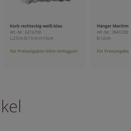
Korb rechteckig weiß-blau
Hänger Maritim M
Art.-Nr.: 6216700
Art.-Nr.: 3941200
L:27cm B:17cm H:15cm
B:12cm
Für Preisangaben bitte einloggen!
Für Preisangaben b
kel