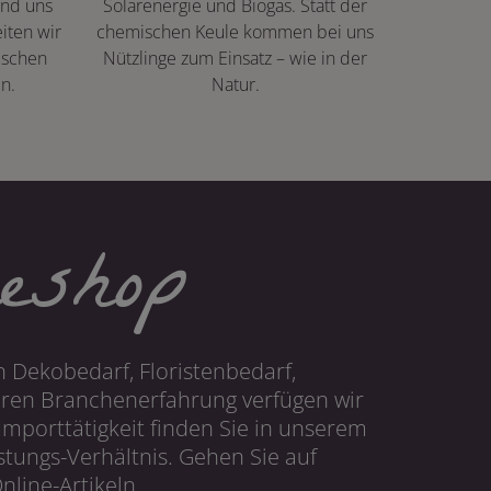
ind uns
Solarenergie und Biogas. Statt der
iten wir
chemischen Keule kommen bei uns
ischen
Nützlinge zum Einsatz – wie in der
n.
Natur.
eshop
 Dekobedarf, Floristenbedarf,
hren Branchenerfahrung verfügen wir
mporttätigkeit finden Sie in unserem
tungs-Verhältnis. Gehen Sie auf
line-Artikeln.