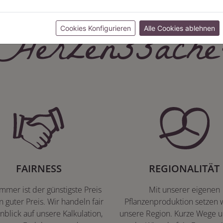
Herzenssache
Cookies Konfigurieren
Alle Cookies ablehnen
FAIRNESS
REGIONALITÄT
immer ist der günstigste Preis
Mit unserer eigenen
n guter Preis. Wir handeln fair
Pflanzenproduktion setzen w
nblick auf unsere Kalkulation,
unsere Region. Kurze Wege u