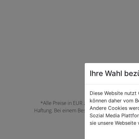
Ihre Wahl bez
Diese Website nutzt 
können daher vom Be
*Alle Preise in EUR zzgl. der jeweils gülti
Andere Cookies werd
Haftung. Bei einem Bestellwert unter 50,00 EU
Sozial Media Plattf
können Farbabwei
sie unsere Webseite 