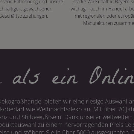
ssene Entlohnung und unsere
starke Wirtschaft in Bayern s
chhaltigen, gewachsenen
wichtig – auch im Handel arbe
Geschäftsbeziehungen.
mit regionalen oder europä
Manufakturen zusamme
 als ein Onlin
Dekogroßhandel bieten wir eine riesige Auswahl an
obedarf wie Weihnachtsdeko an. Mit über 70 Ja
 und Stilbewußtsein. Dank unserer weltweiten I
roduktauswahl zu einem hervorragenden Preis-Leis
ise und stöbern Sie in über 5000 ausgesuchten On