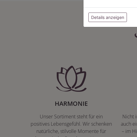
Details anzeigen
HARMONIE
Unser Sortiment steht für ein
Nicht 
positives Lebensgefühl. Wir schenken
auch ei
natürliche, stilvolle Momente für
– im Hi