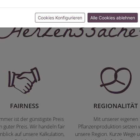
Herzenssache
Cookies Konfigurieren
Alle Cookies ablehnen
FAIRNESS
REGIONALITÄT
immer ist der günstigste Preis
Mit unserer eigenen
n guter Preis. Wir handeln fair
Pflanzenproduktion setzen w
nblick auf unsere Kalkulation,
unsere Region. Kurze Wege u