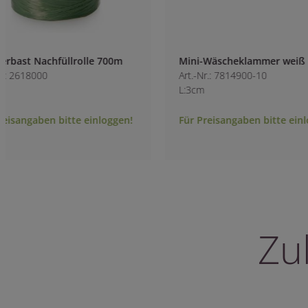
Mini-Wäscheklammer weiß
Pinholder
Art.-Nr.: 7814900-10
Art.-Nr.: 3413800
L:3cm
Für Preisangaben bitte einloggen!
Für Preisangaben 
Zu