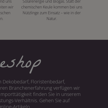
ind uns
Solarenergie und Biogas. Statt der
iten wir
chemischen Keule kommen bei uns
ischen
Nützlinge zum Einsatz – wie in der
n.
Natur.
eshop
 Dekobedarf, Floristenbedarf,
hren Branchenerfahrung verfügen wir
mporttätigkeit finden Sie in unserem
tungs-Verhältnis. Gehen Sie auf
line-Artikeln.