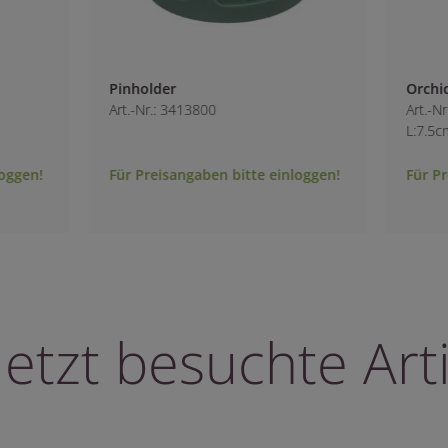
Orchideenröhrchen 7,5cc
Art.-Nr.: 0074720
L:7.5cm B:1.2cm
bitte einloggen!
Für Preisangaben bitte einloggen!
letzt besuchte Arti