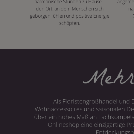
harmonische Stunden zu Hause –
angeme
den Ort, an dem Menschen sich
na
geborgen fühlen und positive Energie
schöpfen.
Mehr
Als Floristengroßhandel und 
Wohnaccessoires und saisonalen Dek
über ein hohes Maß an Fachkompetenz
Onlineshop eine einzigartige P
Entdeckungsre