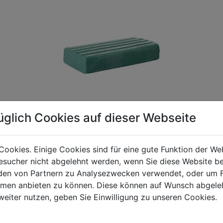
üglich Cookies auf dieser Webseite
Cookies. Einige Cookies sind für eine gute Funktion der W
sucher nicht abgelehnt werden, wenn Sie diese Website b
gen Mehrwertsteuer und Versandkosten. Für Irrtümer und fehler
en von Partnern zu Analysezwecken verwendet, oder um 
R behalten wir uns die Berechnung eines Mindermengenzuschla
ormen anbieten zu können. Diese können auf Wunsch abgele
chungen zwischen der Bildschirmdarstellung und dem Originala
weiter nutzen, geben Sie Einwilligung zu unseren Cookies.