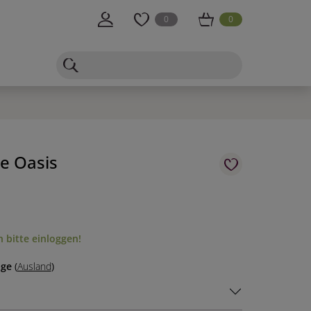
0
0
e Oasis
 bitte einloggen!
age
(
Ausland
)