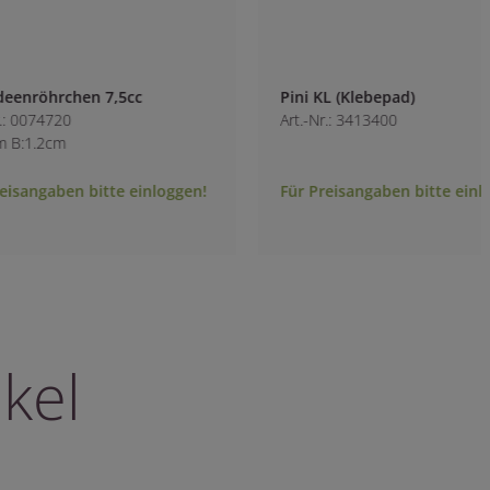
Pini KL (Klebepad)
Stecknadeln
Art.-Nr.: 3413400
Art.-Nr.: 7706100
L:3cm
Für Preisangaben bitte einloggen!
Für Preisangaben b
kel