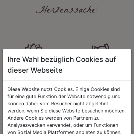
Herzenssache:
Ihre Wahl bezüglich Cookies auf
HARMONIE
FAIRNESS
dieser Webseite
Unser Sortiment steht für ein
Nicht immer ist der günstigste Preis
positives Lebensgefühl. Wir
auch ein guter Preis. Wir handeln
schenken natürliche, stilvolle
fair – im Hinblick auf unsere
Diese Website nutzt Cookies. Einige Cookies sind
Momente für harmonische Stunden
Kalkulation, angemessene
für eine gute Funktion der Website notwendig und
zu Hause – den Ort, an dem
Entlohnung und unsere
Menschen sich geborgen fühlen und
nachhaltigen, gewachsenen
können daher vom Besucher nicht abgelehnt
positive Energie schöpfen.
Geschäftsbeziehungen.
werden, wenn Sie diese Website besuchen möchten.
Andere Cookies werden von Partnern zu
Analysezwecken verwendet, oder um Funktionen
von Sozial Media Plattformen anbieten zu können.