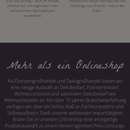
sind uns wichtig – auch im Handel
chemischen Keule kommen bei uns
arbeiten wir mit regionalen oder
Nützlinge zum Einsatz – wie in der
europäischen Manufakturen
Natur.
zusammen.
Mehr als ein Onlineshop
Als Floristengroßhandel und Dekogroßhandel bieten wir
eine riesige Auswahl an Dekobedarf, Floristenbedarf,
Wohnaccessoires und saisonalen Dekobedarf wie
Weihnachtsdeko an. Mit über 70 Jahren Branchenerfahrung
verfügen wir über ein hohes Maß an Fachkompetenz und
Stilbewußtsein. Dank unserer weltweiten Importtätigkeit
finden Sie in unserem Onlineshop eine einzigartige
Produktauswahl zu einem hervorragenden Preis-Leistungs-