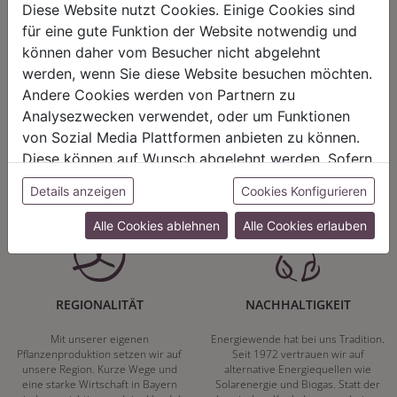
Diese Website nutzt Cookies. Einige Cookies sind
für eine gute Funktion der Website notwendig und
können daher vom Besucher nicht abgelehnt
werden, wenn Sie diese Website besuchen möchten.
HARMONIE
FAIRNESS
Andere Cookies werden von Partnern zu
Analysezwecken verwendet, oder um Funktionen
Unser Sortiment steht für ein
Nicht immer ist der günstigste Preis
positives Lebensgefühl. Wir
auch ein guter Preis. Wir handeln
von Sozial Media Plattformen anbieten zu können.
schenken natürliche, stilvolle
fair – im Hinblick auf unsere
Diese können auf Wunsch abgelehnt werden. Sofern
Momente für harmonische Stunden
Kalkulation, angemessene
zu Hause – den Ort, an dem
Entlohnung und unsere
sie unsere Webseite weiter nutzen, geben Sie
Details anzeigen
Cookies Konfigurieren
Menschen sich geborgen fühlen und
nachhaltigen, gewachsenen
Einwilligung zu unseren Cookies.
positive Energie schöpfen.
Geschäftsbeziehungen.
Alle Cookies ablehnen
Alle Cookies erlauben
REGIONALITÄT
NACHHALTIGKEIT
Mit unserer eigenen
Energiewende hat bei uns Tradition.
Pflanzenproduktion setzen wir auf
Seit 1972 vertrauen wir auf
unsere Region. Kurze Wege und
alternative Energiequellen wie
eine starke Wirtschaft in Bayern
Solarenergie und Biogas. Statt der