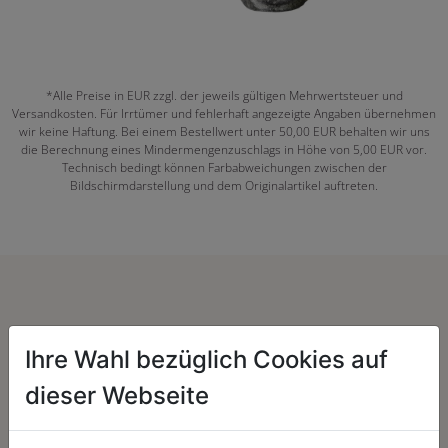
*Alle Preise in EUR zzgl. der jeweils gültigen Mehrwertsteuer und
Versandkosten. Für Irrtümer und fehlerhaft angezeigte Angaben übernehmen
wir keine Haftung. Bei einem Bestellwert unter 50,00 EUR behalten wir uns
die Berechnung eines Mindermengenzuschlags in Höhe von 5,00 EUR vor.
Technisch bedingt können Farbabweichungen zwischen der
Bildschirmdarstellung und dem Originalartikel auftreten.
Herzenssache:
Ihre Wahl bezüglich Cookies auf
dieser Webseite