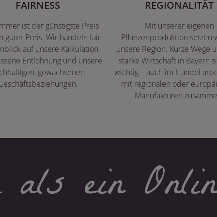
FAIRNESS
REGIONALITÄT
immer ist der günstigste Preis
Mit unserer eigenen
n guter Preis. Wir handeln fair
Pflanzenproduktion setzen w
nblick auf unsere Kalkulation,
unsere Region. Kurze Wege u
ssene Entlohnung und unsere
starke Wirtschaft in Bayern s
chhaltigen, gewachsenen
wichtig – auch im Handel arbe
Geschäftsbeziehungen.
mit regionalen oder europä
Manufakturen zusamme
 als ein Onlin