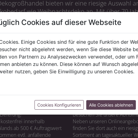
Dekogroßhandel bieten wir eine riesige Auswahl an
obedarf wie Weihnachtsdeko an. Mit über 70 Ja
 und Stilbewußtsein. Dank unserer weltweiten I
üglich Cookies auf dieser Webseite
roduktauswahl zu einem hervorragenden Preis-Leis
ise und stöbern Sie in über 5000 ausgesuchten On
Cookies. Einige Cookies sind für eine gute Funktion der W
sucher nicht abgelehnt werden, wenn Sie diese Website b
en von Partnern zu Analysezwecken verwendet, oder um 
Firmenseite besuchen
ormen anbieten zu können. Diese können auf Wunsch abgele
weiter nutzen, geben Sie Einwilligung zu unseren Cookies.
Cookies Konfigurieren
Alle Cookies ablehnen
RUNG
CASH & CARRY
Lieferung!
Besuchen Sie unsere Abholm
kostenfrei innerhalb
Neben unseren Onlineangebo
lands ab 500 € Auftragswert
finden Sie dort auch ein riesi
ommen evtl. anfallende
Sortiment an tagesaktueller 