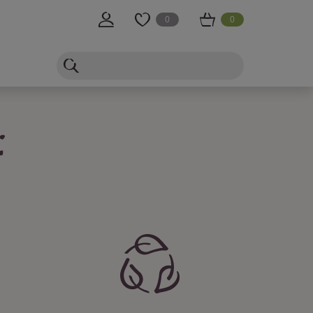
0
0
: