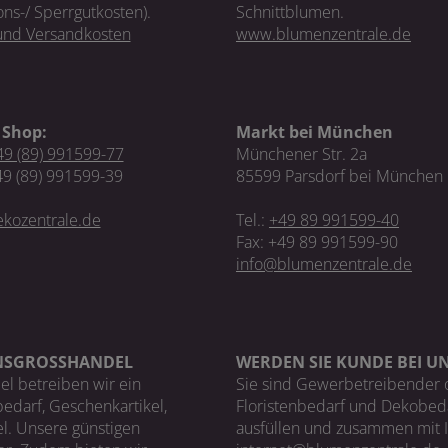
ons-/ Sperrgutkosten).
Schnittblumen.
 und Versandkosten
www.blumenzentrale.de
 Shop:
Markt bei München
9 (89) 991599-77
Münchener Str. 2a
49 (89) 991599-39
85599 Parsdorf bei München
kozentrale.de
Tel.:
+49 89 991599-40
Fax: +49 89 991599-90
info@blumenzentrale.de
NSGROSSHANDEL
WERDEN SIE KUNDE BEI U
el betreiben wir ein
Sie sind Gewerbetreibender 
bedarf, Geschenkartikel,
Floristenbedarf und Dekobeda
l. Unsere günstigen
ausfüllen und zusammen mit 