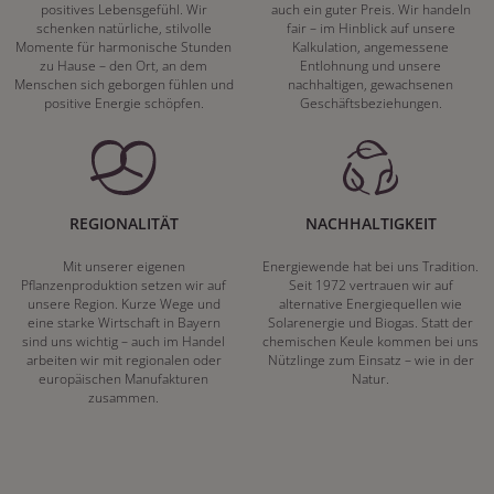
positives Lebensgefühl. Wir
auch ein guter Preis. Wir handeln
schenken natürliche, stilvolle
fair – im Hinblick auf unsere
Momente für harmonische Stunden
Kalkulation, angemessene
zu Hause – den Ort, an dem
Entlohnung und unsere
Menschen sich geborgen fühlen und
nachhaltigen, gewachsenen
positive Energie schöpfen.
Geschäftsbeziehungen.
REGIONALITÄT
NACHHALTIGKEIT
Mit unserer eigenen
Energiewende hat bei uns Tradition.
Pflanzenproduktion setzen wir auf
Seit 1972 vertrauen wir auf
unsere Region. Kurze Wege und
alternative Energiequellen wie
eine starke Wirtschaft in Bayern
Solarenergie und Biogas. Statt der
sind uns wichtig – auch im Handel
chemischen Keule kommen bei uns
arbeiten wir mit regionalen oder
Nützlinge zum Einsatz – wie in der
europäischen Manufakturen
Natur.
zusammen.