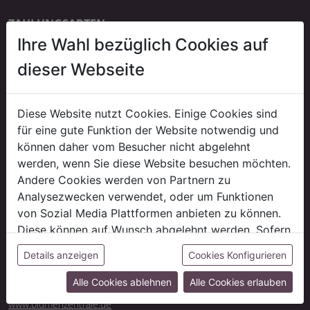
ZAHLUNGSARTEN
Ihre Wahl bezüglich Cookies auf
Bankeinzug
erst ab der dritten Bestellung
dieser Webseite
Kauf auf Rechnung
auf Anfrage
Diese Website nutzt Cookies. Einige Cookies sind
für eine gute Funktion der Website notwendig und
können daher vom Besucher nicht abgelehnt
LIEFERUNG
werden, wenn Sie diese Website besuchen möchten.
*Gratis Lieferung!
Andere Cookies werden von Partnern zu
Versandkostenfrei innerhalb Deutschlands ab 500 € Auftragswert
Analysezwecken verwendet, oder um Funktionen
(ausgenommen evtl. anfallende Speditions-/ Sperrgutkosten).
von Sozial Media Plattformen anbieten zu können.
Liefer- und Versandkosten
Diese können auf Wunsch abgelehnt werden. Sofern
sie unsere Webseite weiter nutzen, geben Sie
CASH & CARRY
Details anzeigen
Cookies Konfigurieren
Besuchen Sie unsere Abholmärkte Neben unseren Onlineangebot
Einwilligung zu unseren Cookies.
finden Sie dort auch ein riesiges Sortiment an tagesaktueller Ware
Alle Cookies ablehnen
Alle Cookies erlauben
und Schnittblumen.
www.blumenzentrale.de