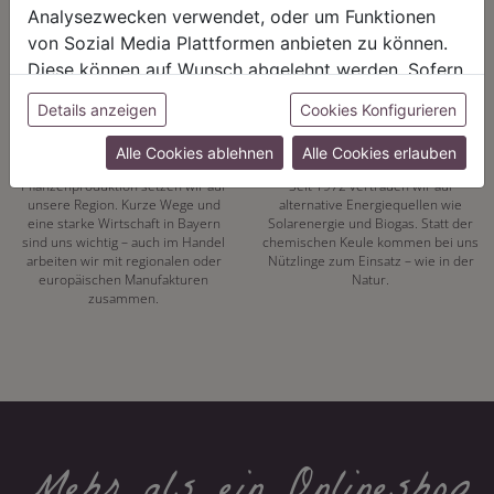
positive Energie schöpfen.
Geschäftsbeziehungen.
Analysezwecken verwendet, oder um Funktionen
von Sozial Media Plattformen anbieten zu können.
Diese können auf Wunsch abgelehnt werden. Sofern
sie unsere Webseite weiter nutzen, geben Sie
Details anzeigen
Cookies Konfigurieren
Einwilligung zu unseren Cookies.
REGIONALITÄT
NACHHALTIGKEIT
Alle Cookies ablehnen
Alle Cookies erlauben
Mit unserer eigenen
Energiewende hat bei uns Tradition.
Pflanzenproduktion setzen wir auf
Seit 1972 vertrauen wir auf
unsere Region. Kurze Wege und
alternative Energiequellen wie
eine starke Wirtschaft in Bayern
Solarenergie und Biogas. Statt der
sind uns wichtig – auch im Handel
chemischen Keule kommen bei uns
arbeiten wir mit regionalen oder
Nützlinge zum Einsatz – wie in der
europäischen Manufakturen
Natur.
zusammen.
Mehr als ein Onlineshop