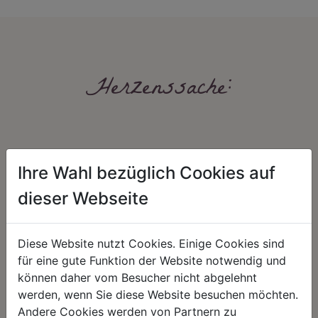
Herzenssache:
Ihre Wahl bezüglich Cookies auf
dieser Webseite
HARMONIE
FAIRNESS
Diese Website nutzt Cookies. Einige Cookies sind
Unser Sortiment steht für ein
Nicht immer ist der günstigste Preis
für eine gute Funktion der Website notwendig und
positives Lebensgefühl. Wir
auch ein guter Preis. Wir handeln
schenken natürliche, stilvolle
fair – im Hinblick auf unsere
können daher vom Besucher nicht abgelehnt
Momente für harmonische Stunden
Kalkulation, angemessene
werden, wenn Sie diese Website besuchen möchten.
zu Hause – den Ort, an dem
Entlohnung und unsere
Menschen sich geborgen fühlen und
nachhaltigen, gewachsenen
Andere Cookies werden von Partnern zu