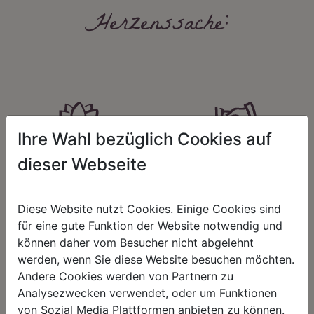
Herzenssache:
Ihre Wahl bezüglich Cookies auf
HARMONIE
FAIRNESS
dieser Webseite
Unser Sortiment steht für ein
Nicht immer ist der günstigste Preis
positives Lebensgefühl. Wir
auch ein guter Preis. Wir handeln
schenken natürliche, stilvolle
fair – im Hinblick auf unsere
Diese Website nutzt Cookies. Einige Cookies sind
Momente für harmonische Stunden
Kalkulation, angemessene
für eine gute Funktion der Website notwendig und
zu Hause – den Ort, an dem
Entlohnung und unsere
Menschen sich geborgen fühlen und
nachhaltigen, gewachsenen
können daher vom Besucher nicht abgelehnt
positive Energie schöpfen.
Geschäftsbeziehungen.
werden, wenn Sie diese Website besuchen möchten.
Andere Cookies werden von Partnern zu
Analysezwecken verwendet, oder um Funktionen
von Sozial Media Plattformen anbieten zu können.