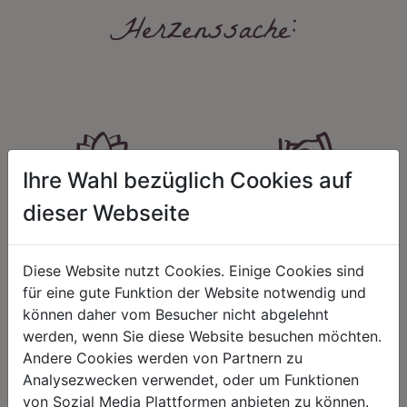
Herzenssache:
Ihre Wahl bezüglich Cookies auf
HARMONIE
FAIRNESS
dieser Webseite
Unser Sortiment steht für ein
Nicht immer ist der günstigste Preis
positives Lebensgefühl. Wir
auch ein guter Preis. Wir handeln
schenken natürliche, stilvolle
fair – im Hinblick auf unsere
Diese Website nutzt Cookies. Einige Cookies sind
Momente für harmonische Stunden
Kalkulation, angemessene
für eine gute Funktion der Website notwendig und
zu Hause – den Ort, an dem
Entlohnung und unsere
Menschen sich geborgen fühlen und
nachhaltigen, gewachsenen
können daher vom Besucher nicht abgelehnt
positive Energie schöpfen.
Geschäftsbeziehungen.
werden, wenn Sie diese Website besuchen möchten.
Andere Cookies werden von Partnern zu
Analysezwecken verwendet, oder um Funktionen
von Sozial Media Plattformen anbieten zu können.