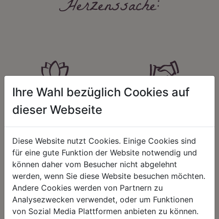
Herzenssache:
Ihre Wahl bezüglich Cookies auf
HARMONIE
FAIRNESS
dieser Webseite
Unser Sortiment steht für ein
Nicht immer ist der günstigste Preis
positives Lebensgefühl. Wir
auch ein guter Preis. Wir handeln
schenken natürliche, stilvolle
fair – im Hinblick auf unsere
Diese Website nutzt Cookies. Einige Cookies sind
Momente für harmonische Stunden
Kalkulation, angemessene
zu Hause – den Ort, an dem
Entlohnung und unsere
für eine gute Funktion der Website notwendig und
Menschen sich geborgen fühlen und
nachhaltigen, gewachsenen
können daher vom Besucher nicht abgelehnt
positive Energie schöpfen.
Geschäftsbeziehungen.
werden, wenn Sie diese Website besuchen möchten.
Andere Cookies werden von Partnern zu
Analysezwecken verwendet, oder um Funktionen
von Sozial Media Plattformen anbieten zu können.