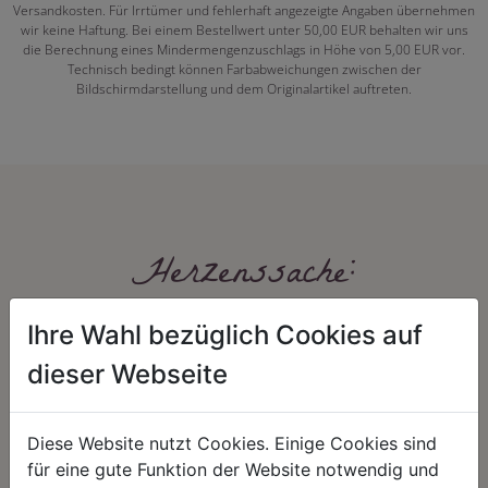
Versandkosten. Für Irrtümer und fehlerhaft angezeigte Angaben übernehmen
wir keine Haftung. Bei einem Bestellwert unter 50,00 EUR behalten wir uns
die Berechnung eines Mindermengenzuschlags in Höhe von 5,00 EUR vor.
Technisch bedingt können Farbabweichungen zwischen der
Bildschirmdarstellung und dem Originalartikel auftreten.
Herzenssache:
Ihre Wahl bezüglich Cookies auf
dieser Webseite
Diese Website nutzt Cookies. Einige Cookies sind
für eine gute Funktion der Website notwendig und
HARMONIE
FAIRNESS